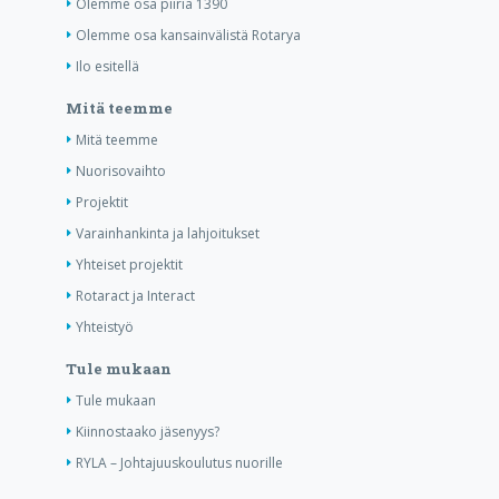
Olemme osa piiriä 1390
Olemme osa kansainvälistä Rotarya
Ilo esitellä
Mitä teemme
Mitä teemme
Nuorisovaihto
Projektit
Varainhankinta ja lahjoitukset
Yhteiset projektit
Rotaract ja Interact
Yhteistyö
Tule mukaan
Tule mukaan
Kiinnostaako jäsenyys?
RYLA – Johtajuuskoulutus nuorille