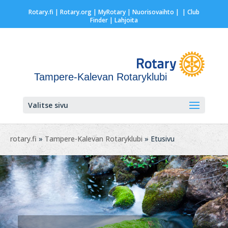
Rotary.fi
|
Rotary.org
|
MyRotary |
Nuorisovaihto
|
| Club
Finder
| Lahjoita
Tampere-Kalevan Rotaryklubi
Valitse sivu
rotary.fi
»
Tampere-Kalevan Rotaryklubi
» Etusivu