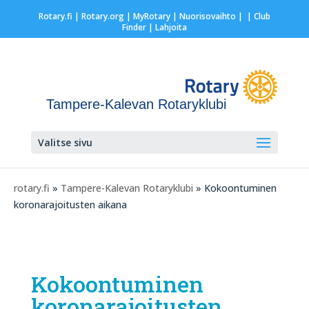
Rotary.fi
|
Rotary.org
|
MyRotary |
Nuorisovaihto
|
| Club
Finder
| Lahjoita
Tampere-Kalevan Rotaryklubi
Valitse sivu
rotary.fi
»
Tampere-Kalevan Rotaryklubi
» Kokoontuminen
koronarajoitusten aikana
Kokoontuminen
koronarajoitusten