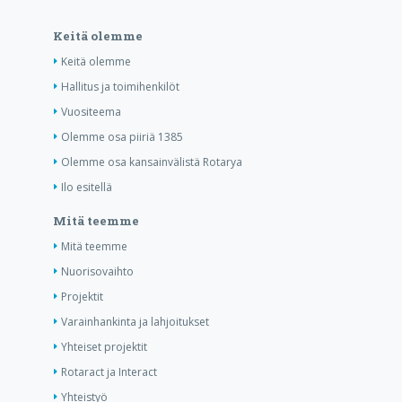
Keitä olemme
Keitä olemme
Hallitus ja toimihenkilöt
Vuositeema
Olemme osa piiriä 1385
Olemme osa kansainvälistä Rotarya
Ilo esitellä
Mitä teemme
Mitä teemme
Nuorisovaihto
Projektit
Varainhankinta ja lahjoitukset
Yhteiset projektit
Rotaract ja Interact
Yhteistyö