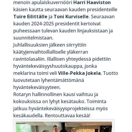
menoin apulaiskuvernööri
Harri Haaviston
käsien kautta seuraavan kauden presidenteille
Tuire Eilittälle
ja
Toni Kurviselle
. Seuraavan
kauden 2024-2025 presidentit kertoivat
puheessaan tulevan kauden linjauksistaan ja
suunnitelmistaan.
Juhlallisuuksien jälkeen siirryttiin
käätyjenvaihtoillalliselle yläkerran
ravintolasaliin. Illallisen yhteydessä pidettiin
hyväntekeväisyyshuutokauppa, jonka
meklarina toimi veli
Ville-Pekka Jokela
. Tuotto
luovutetaan lyhentämättömänä
hyväntekeväisyyteen.
Rotaryn hallinnollinen kausi vaihtuu ja
kokouksissa on lyhyt kesätauko. Toiminta
jatkuu hyväntekeväisyysprojekteissa myös
kesäkaudella. Rentouttavaa kesää!