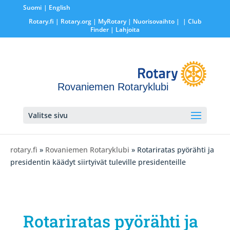
Suomi
English
Rotary.fi
|
Rotary.org
|
MyRotary |
Nuorisovaihto
|
| Club
Finder
| Lahjoita
Rovaniemen Rotaryklubi
Valitse sivu
rotary.fi
»
Rovaniemen Rotaryklubi
» Rotariratas pyörähti ja
presidentin käädyt siirtyivät tuleville presidenteille
Rotariratas pyörähti ja