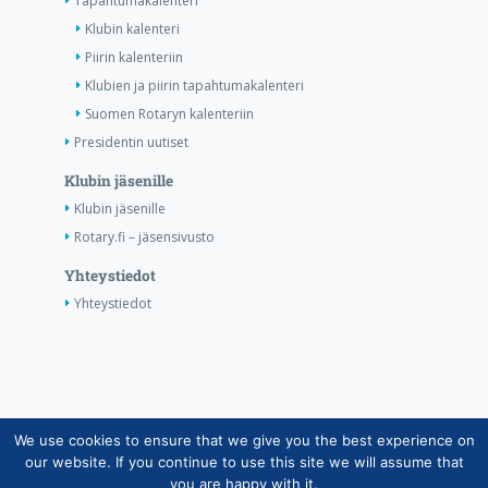
Tapahtumakalenteri
Klubin kalenteri
Piirin kalenteriin
Klubien ja piirin tapahtumakalenteri
Suomen Rotaryn kalenteriin
Presidentin uutiset
Klubin jäsenille
Klubin jäsenille
Rotary.fi – jäsensivusto
Yhteystiedot
Yhteystiedot
We use cookies to ensure that we give you the best experience on
Copyright © Suomen Rotarypalvelu ry 2026 |
our website. If you continue to use this site we will assume that
Jäsentietojärjestelmän tietosuojaseloste
|
Henkilötietojen
you are happy with it.