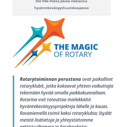
Veli Ville-Pekka Jokela meklarina
hyväntekeväisyyshuutokaupassa
Rotarytoiminnan perustana
ovat paikalliset
rotaryklubit, jotka kokoavat yhteen vaikuttajia
tekemään hyvää omalla paikkakunnallaan.
Rotarina voit toteuttaa mielekkäitä
hyväntekeväisyysprojekteja lähelle ja kauas.
Rovaniemellä toimii kaksi rotaryklubia; löydät
meistä lisätietoja ja yhteystietomme
nettisivuiltamme ja Facebookista: