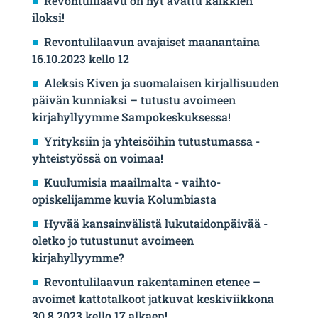
Revontulilaavu on nyt avattu kaikkien
iloksi!
Revontulilaavun avajaiset maanantaina
16.10.2023 kello 12
Aleksis Kiven ja suomalaisen kirjallisuuden
päivän kunniaksi – tutustu avoimeen
kirjahyllyymme Sampokeskuksessa!
Yrityksiin ja yhteisöihin tutustumassa -
yhteistyössä on voimaa!
Kuulumisia maailmalta - vaihto-
opiskelijamme kuvia Kolumbiasta
Hyvää kansainvälistä lukutaidonpäivää -
oletko jo tutustunut avoimeen
kirjahyllyymme?
Revontulilaavun rakentaminen etenee –
avoimet kattotalkoot jatkuvat keskiviikkona
30.8.2023 kello 17 alkaen!