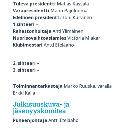
Tuleva presidentti
Matias Kassala
Varapresidentti
Manu Pajuluoma
Edellinen presidentti
Toni Kurvinen
1.sihteeri
–
Rahastonhoitaja
Ahti Ylimäinen
Nuorisovaihtoasiamies
Victoria Mlakar
Klubimestari
Antti Eteläaho
2. sihteeri
–
3. sihteeri
–
Toiminnantarkastaja
Marko Ruuska, varalla
Erkki Kaila
Julkisuuskuva- ja
jäsenyyskomitea
Puheenjohtaja
Antti Eteläaho