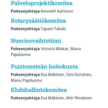
Palveluprojektikomitea
Puheenjohtaja
Kenneth Karlsson
Rotarysäätiökomitea
Puheenjohtaja
Tapani Takalo
Nuorisovaihtotiimi
Puheenjohtaja
Victoria Mlakar, Manu
Pajuluoma
Puistometsän hoitokunta
Puheenjohtaja
Esa Mäkinen, Toni Kurvinen,
Manu Pajuluoma
Klubihallintokomitea
Puheenjohtaja
Esa Mäkinen, Ahti Ylimäinen