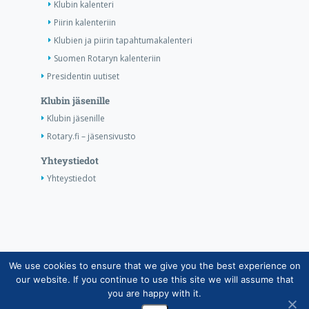
Klubin kalenteri
Piirin kalenteriin
Klubien ja piirin tapahtumakalenteri
Suomen Rotaryn kalenteriin
Presidentin uutiset
Klubin jäsenille
Klubin jäsenille
Rotary.fi – jäsensivusto
Yhteystiedot
Yhteystiedot
We use cookies to ensure that we give you the best experience on
Copyright © Suomen Rotarypalvelu ry 2026 |
our website. If you continue to use this site we will assume that
Jäsentietojärjestelmän tietosuojaseloste
|
Henkilötietojen
you are happy with it.
käsittely Rotarytoiminnassa