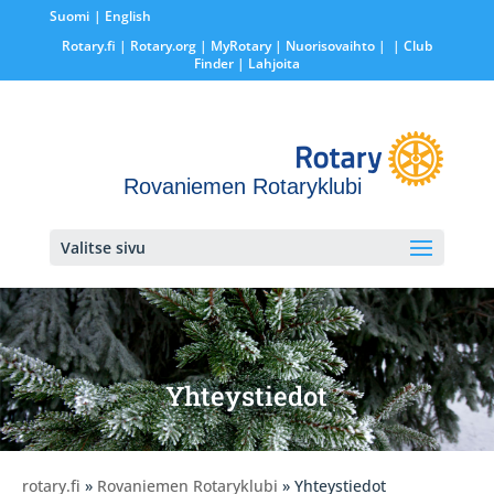
Suomi
English
Rotary.fi
|
Rotary.org
|
MyRotary |
Nuorisovaihto
|
| Club
Finder
| Lahjoita
Rovaniemen Rotaryklubi
Valitse sivu
Yhteystiedot
rotary.fi
»
Rovaniemen Rotaryklubi
» Yhteystiedot