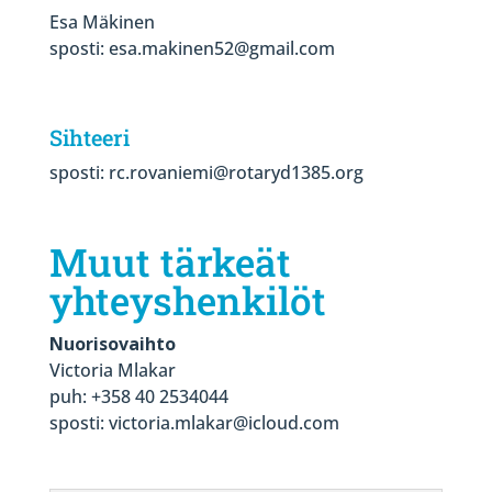
Esa Mäkinen
sposti: esa.makinen52@gmail.com
Sihteeri
sposti: rc.rovaniemi@rotaryd1385.org
Muut tärkeät
yhteyshenkilöt
Nuorisovaihto
Victoria Mlakar
puh: +358 40 2534044
sposti: victoria.mlakar@icloud.com