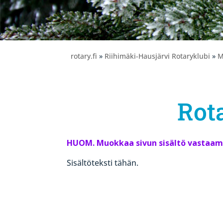
rotary.fi
»
Riihimäki-Hausjärvi Rotaryklubi
»
M
Rot
HUOM. Muokkaa sivun sisältö vastaama
Sisältöteksti tähän.