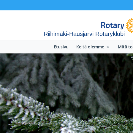
Riihimäki-Hausjärvi Rotaryklubi
Etusivu
Keitä olemme
Mitä t