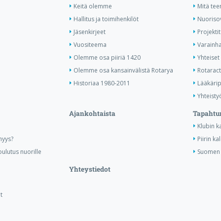
Keitä olemme
Mitä te
Hallitus ja toimihenkilöt
Nuoriso
Jäsenkirjeet
Projektit
Vuositeema
Varainha
Olemme osa piiriä 1420
Yhteiset 
Olemme osa kansainvälistä Rotarya
Rotaract 
Historiaa 1980-2011
Lääkärip
Yhteisty
Ajankohtaista
Tapahtu
Klubin k
nyys?
Piirin ka
ulutus nuorille
Suomen R
Yhteystiedot
t