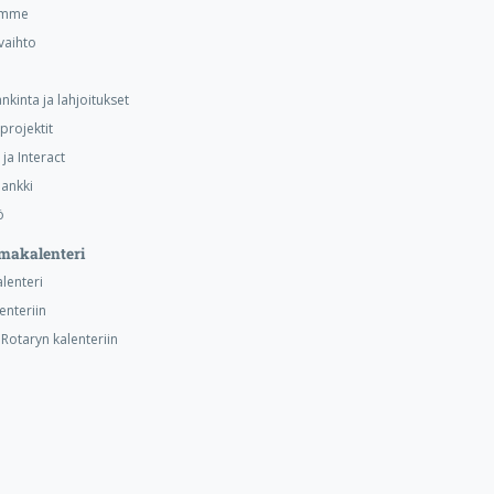
emme
vaihto
nkinta ja lahjoitukset
projektit
ja Interact
ankki
ö
makalenteri
alenteri
lenteriin
otaryn kalenteriin