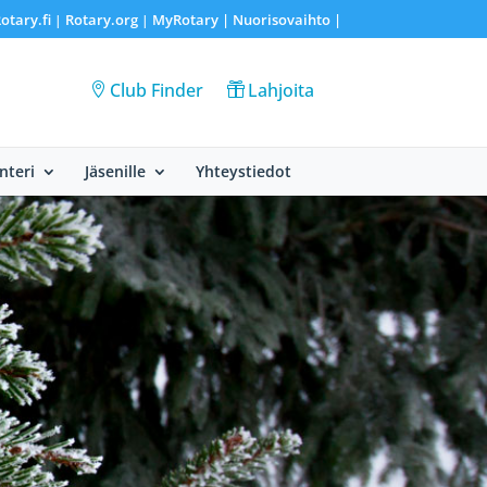
otary.fi
Rotary.org
MyRotary |
Nuorisovaihto
|
|
|
Club Finder
Lahjoita
nteri
Jäsenille
Yhteystiedot