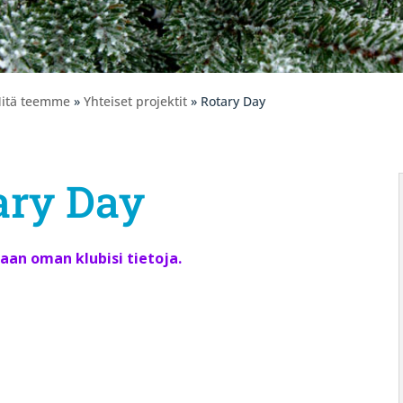
itä teemme
»
Yhteiset projektit
» Rotary Day
ary Day
an oman klubisi tietoja.