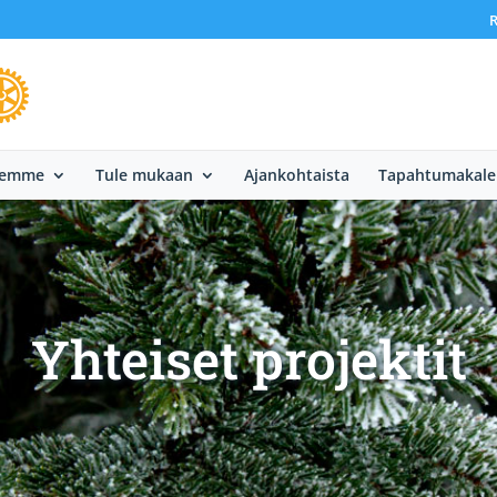
R
eemme
Tule mukaan
Ajankohtaista
Tapahtumakale
Yhteiset projektit