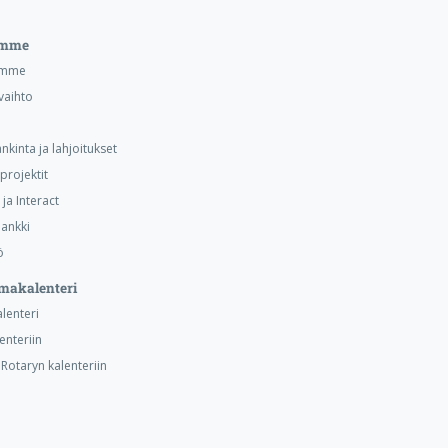
emme
emme
vaihto
nkinta ja lahjoitukset
projektit
ja Interact
ankki
ö
makalenteri
alenteri
lenteriin
otaryn kalenteriin