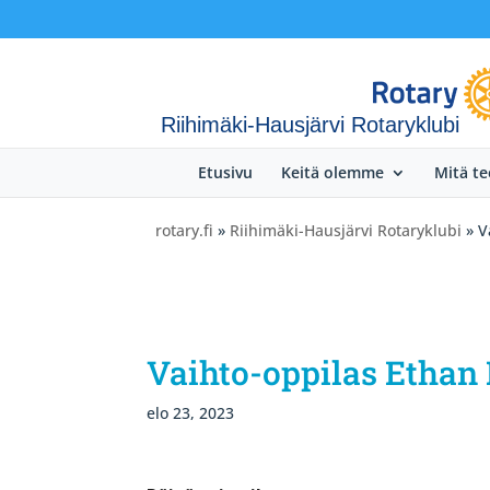
Riihimäki-Hausjärvi Rotaryklubi
Etusivu
Keitä olemme
Mitä t
rotary.fi
»
Riihimäki-Hausjärvi Rotaryklubi
» V
Vaihto-oppilas Ethan
elo 23, 2023