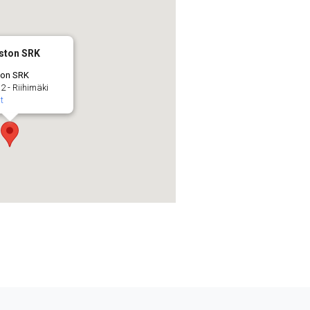
iston SRK
ton SRK
2 - Riihimäki
t