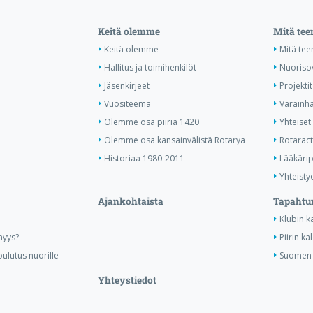
Keitä olemme
Mitä te
Keitä olemme
Mitä te
Hallitus ja toimihenkilöt
Nuoriso
Jäsenkirjeet
Projektit
Vuositeema
Varainha
Olemme osa piiriä 1420
Yhteiset 
Olemme osa kansainvälistä Rotarya
Rotaract 
Historiaa 1980-2011
Lääkärip
Yhteisty
Ajankohtaista
Tapahtu
Klubin k
nyys?
Piirin ka
ulutus nuorille
Suomen R
Yhteystiedot