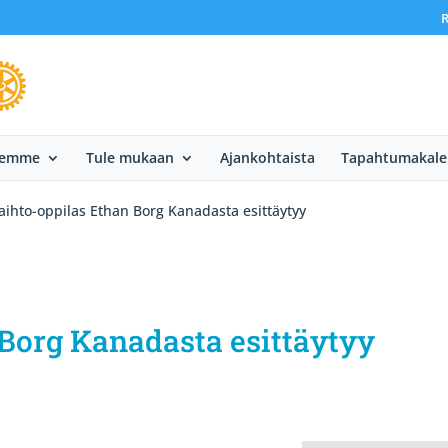
R
eemme
Tule mukaan
Ajankohtaista
Tapahtumakale
aihto-oppilas Ethan Borg Kanadasta esittäytyy
 Borg Kanadasta esittäytyy