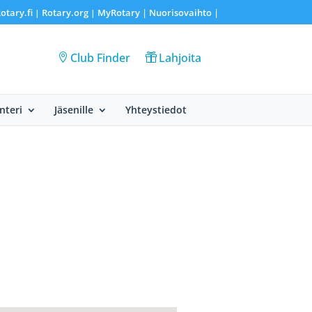
otary.fi
Rotary.org
MyRotary |
Nuorisovaihto
|
|
|
Club Finder
Lahjoita
nteri
Jäsenille
Yhteystiedot