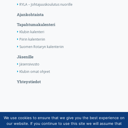
RYLA – Johtajuuskoulutus nuorille
Ajankohtaista
Tapahtumakalenteri
Klubin kalenteri
Piirin kalenteriin
Suomen Rotaryn kalenteriin
Jäsenille
Jäsensivusto
Klubin omat ohjeet
Yhteystiedot
We use cookies to ensure that we give you the best experience on
Copyright © Suomen Rotarypalvelu ry 2026 |
our website. If you continue to use this site we will assume that
Jäsentietojärjestelmän tietosuojaseloste
|
Henkilötietojen