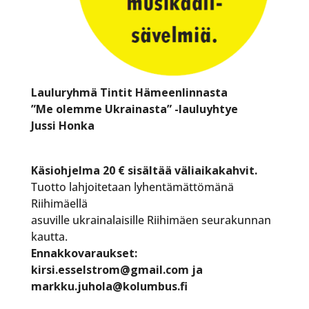
Lauluryhmä Tintit Hämeenlinnasta
”Me olemme Ukrainasta” -lauluyhtye
Jussi Honka
Käsiohjelma 20 € sisältää väliaikakahvit.
Tuotto lahjoitetaan lyhentämättömänä
Riihimäellä
asuville ukrainalaisille Riihimäen seurakunnan
kautta.
Ennakkovaraukset:
kirsi.esselstrom@gmail.com ja
markku.juhola@kolumbus.fi