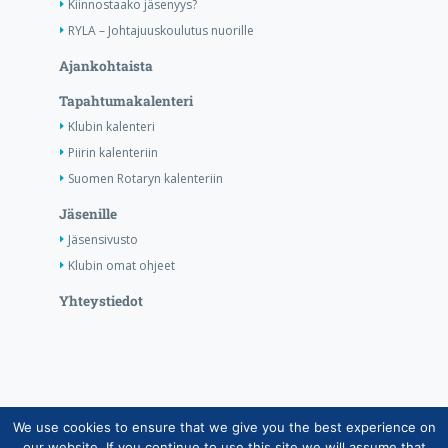
Kiinnostaako jäsenyys?
RYLA – Johtajuuskoulutus nuorille
Ajankohtaista
Tapahtumakalenteri
Klubin kalenteri
Piirin kalenteriin
Suomen Rotaryn kalenteriin
Jäsenille
Jäsensivusto
Klubin omat ohjeet
Yhteystiedot
We use cookies to ensure that we give you the best experience on
Copyright © Suomen Rotarypalvelu ry 2026 |
our website. If you continue to use this site we will assume that