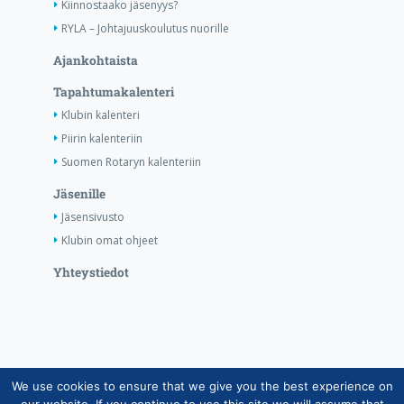
Kiinnostaako jäsenyys?
RYLA – Johtajuuskoulutus nuorille
Ajankohtaista
Tapahtumakalenteri
Klubin kalenteri
Piirin kalenteriin
Suomen Rotaryn kalenteriin
Jäsenille
Jäsensivusto
Klubin omat ohjeet
Yhteystiedot
We use cookies to ensure that we give you the best experience on
Copyright © Suomen Rotarypalvelu ry 2026 |