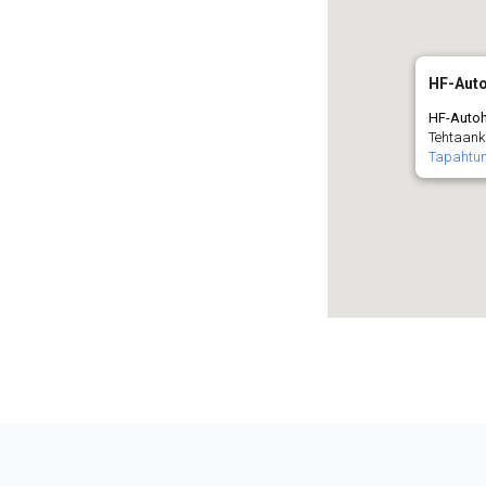
HF-Aut
HF-Autoh
Tehtaanka
Tapahtu