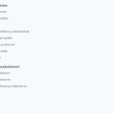
emme
emme
vaihto
nkinta ja lahjoitukset
projektit
ja Interact
ankki
ö
makalenteri
alenteri
lenteriin
otaryn kalenteriin