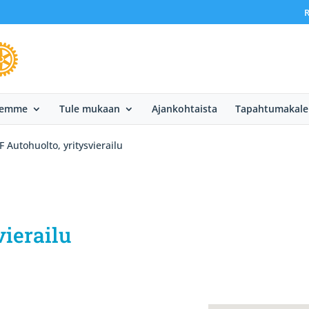
R
eemme
Tule mukaan
Ajankohtaista
Tapahtumakale
F Autohuolto, yritysvierailu
vierailu