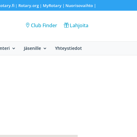
otary.fi
Rotary.org
MyRotary |
Nuorisovaihto
|
|
|
Club Finder
Lahjoita
nteri
Jäsenille
Yhteystiedot