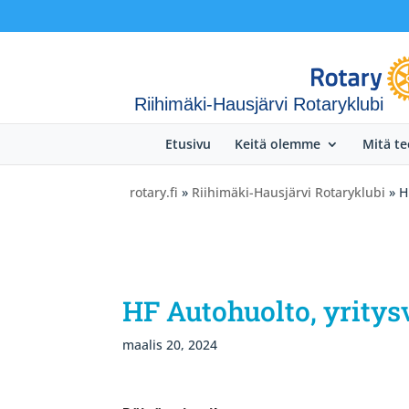
Riihimäki-Hausjärvi Rotaryklubi
Etusivu
Keitä olemme
Mitä t
rotary.fi
»
Riihimäki-Hausjärvi Rotaryklubi
» H
HF Autohuolto, yritys
maalis 20, 2024