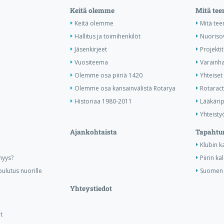
Keitä olemme
Mitä te
Keitä olemme
Mitä te
Hallitus ja toimihenkilöt
Nuoriso
Jäsenkirjeet
Projektit
Vuositeema
Varainha
Olemme osa piiriä 1420
Yhteiset 
Olemme osa kansainvälistä Rotarya
Rotaract 
Historiaa 1980-2011
Lääkärip
Yhteisty
Ajankohtaista
Tapahtu
Klubin k
nyys?
Piirin ka
ulutus nuorille
Suomen R
Yhteystiedot
t