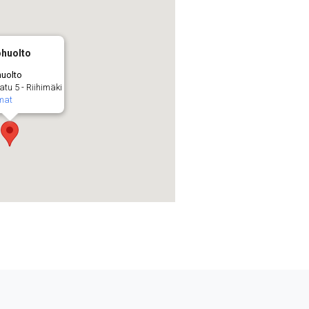
ohuolto
uolto
tu 5 - Riihimäki
mat