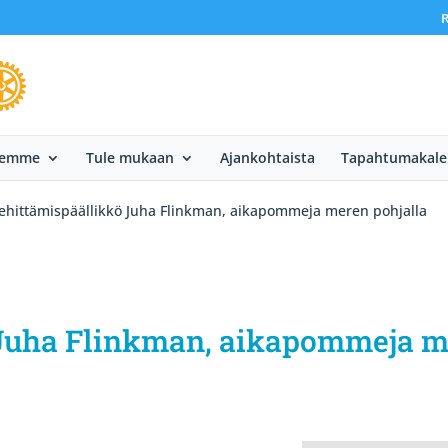
R
eemme
Tule mukaan
Ajankohtaista
Tapahtumakale
ehittämispäällikkö Juha Flinkman, aikapommeja meren pohjalla
Juha Flinkman, aikapommeja m