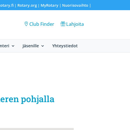
otary.fi
Rotary.org
MyRotary |
Nuorisovaihto
|
|
|
Club Finder
Lahjoita
nteri
Jäsenille
Yhteystiedot
eren pohjalla