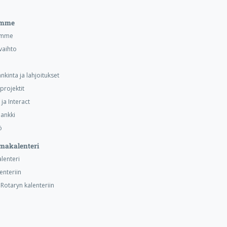
emme
emme
vaihto
nkinta ja lahjoitukset
projektit
ja Interact
ankki
ö
makalenteri
alenteri
lenteriin
otaryn kalenteriin