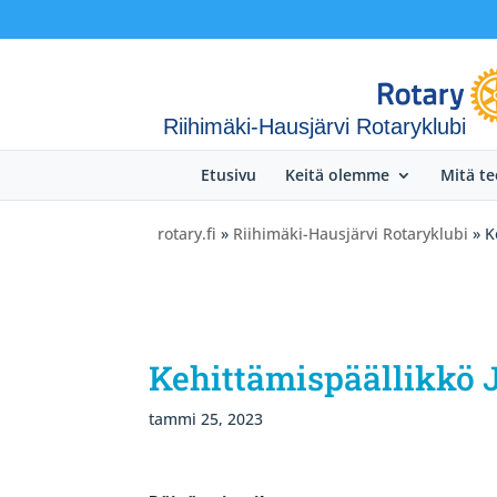
Riihimäki-Hausjärvi Rotaryklubi
Etusivu
Keitä olemme
Mitä t
rotary.fi
»
Riihimäki-Hausjärvi Rotaryklubi
» K
Kehittämispäällikkö 
tammi 25, 2023