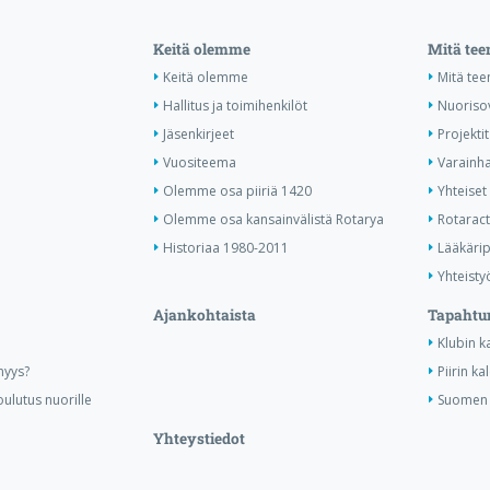
Keitä olemme
Mitä te
Keitä olemme
Mitä te
Hallitus ja toimihenkilöt
Nuoriso
Jäsenkirjeet
Projektit
Vuositeema
Varainha
Olemme osa piiriä 1420
Yhteiset 
Olemme osa kansainvälistä Rotarya
Rotaract 
Historiaa 1980-2011
Lääkärip
Yhteisty
Ajankohtaista
Tapahtu
Klubin k
nyys?
Piirin ka
ulutus nuorille
Suomen R
Yhteystiedot