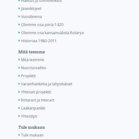
Hallitus ja toimihenkilöt
Jäsenkirjeet
Vuositeema
Olemme osa piiriä 1420
Olemme osa kansainvälistä Rotarya
Historiaa 1980-2011
Mitä teemme
Mitä teemme
Nuorisovaihto
Projektit
Varainhankinta ja lahjoitukset
Yhteiset projektit
Rotaract ja Interact
Lääkäripankki
Yhteistyö
Tule mukaan
Tule mukaan