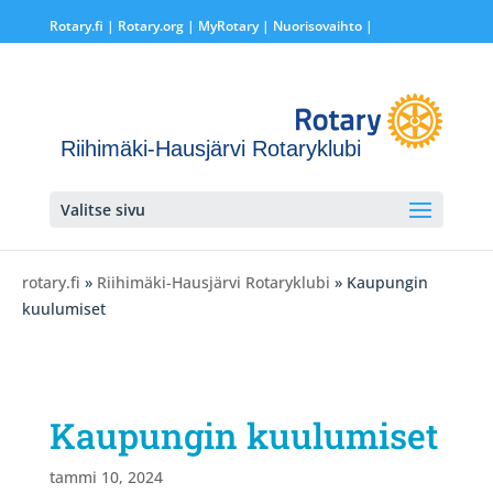
Rotary.fi
|
Rotary.org
|
MyRotary |
Nuorisovaihto
|
Riihimäki-Hausjärvi Rotaryklubi
Valitse sivu
rotary.fi
»
Riihimäki-Hausjärvi Rotaryklubi
» Kaupungin
kuulumiset
Kaupungin kuulumiset
tammi 10, 2024