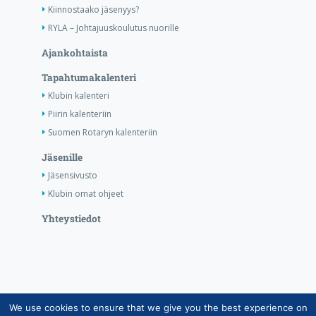
Kiinnostaako jäsenyys?
RYLA – Johtajuuskoulutus nuorille
Ajankohtaista
Tapahtumakalenteri
Klubin kalenteri
Piirin kalenteriin
Suomen Rotaryn kalenteriin
Jäsenille
Jäsensivusto
Klubin omat ohjeet
Yhteystiedot
We use cookies to ensure that we give you the best experience on
Copyright © Suomen Rotarypalvelu ry 2026 |