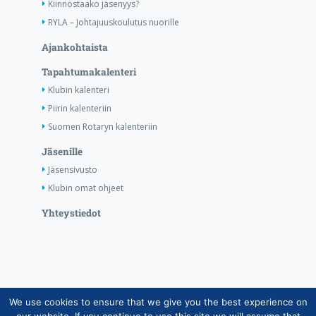
Kiinnostaako jäsenyys?
RYLA – Johtajuuskoulutus nuorille
Ajankohtaista
Tapahtumakalenteri
Klubin kalenteri
Piirin kalenteriin
Suomen Rotaryn kalenteriin
Jäsenille
Jäsensivusto
Klubin omat ohjeet
Yhteystiedot
We use cookies to ensure that we give you the best experience on
Copyright © Suomen Rotarypalvelu ry 2026 |