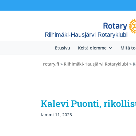
Riihimäki-Hausjärvi Rotaryklubi
Etusivu
Keitä olemme
Mitä t
rotary.fi
»
Riihimäki-Hausjärvi Rotaryklubi
» K
Kalevi Puonti, rikolli
tammi 11, 2023