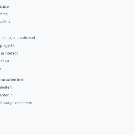
emme
emme
vaihto
nkinta ja lahjoitukset
projektit
ja Interact
ankki
ö
makalenteri
alenteri
lenteriin
otaryn kalenteriin