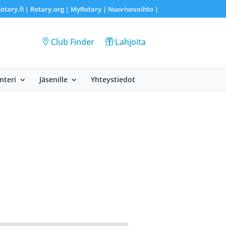
otary.fi
Rotary.org
MyRotary |
Nuorisovaihto
|
|
|
Club Finder
Lahjoita
nteri
Jäsenille
Yhteystiedot