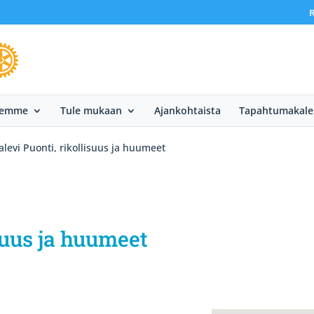
R
eemme
Tule mukaan
Ajankohtaista
Tapahtumakale
alevi Puonti, rikollisuus ja huumeet
suus ja huumeet