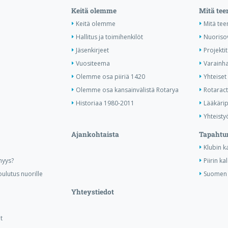
Keitä olemme
Mitä te
Keitä olemme
Mitä te
Hallitus ja toimihenkilöt
Nuoriso
Jäsenkirjeet
Projektit
Vuositeema
Varainha
Olemme osa piiriä 1420
Yhteiset 
Olemme osa kansainvälistä Rotarya
Rotaract 
Historiaa 1980-2011
Lääkärip
Yhteisty
Ajankohtaista
Tapahtu
Klubin k
nyys?
Piirin ka
ulutus nuorille
Suomen R
Yhteystiedot
t