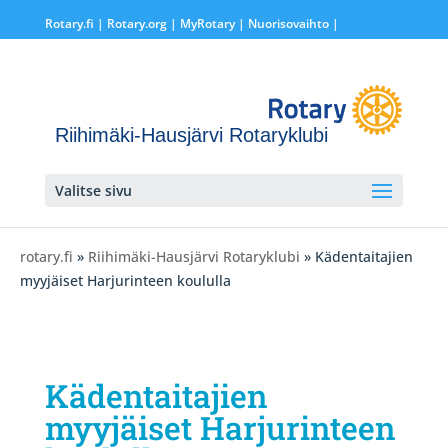
Rotary.fi
|
Rotary.org
|
MyRotary |
Nuorisovaihto
|
Riihimäki-Hausjärvi Rotaryklubi
Valitse sivu
rotary.fi
»
Riihimäki-Hausjärvi Rotaryklubi
» Kädentaitajien
myyjäiset Harjurinteen koululla
Kädentaitajien
myyjäiset Harjurinteen