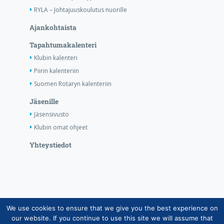
RYLA – Johtajuuskoulutus nuorille
Ajankohtaista
Tapahtumakalenteri
Klubin kalenteri
Piirin kalenteriin
Suomen Rotaryn kalenteriin
Jäsenille
Jäsensivusto
Klubin omat ohjeet
Yhteystiedot
We use cookies to ensure that we give you the best experience on
Copyright © Suomen Rotarypalvelu ry 2026 |
our website. If you continue to use this site we will assume that
Jäsentietojärjestelmän tietosuojaseloste
|
Henkilötietojen