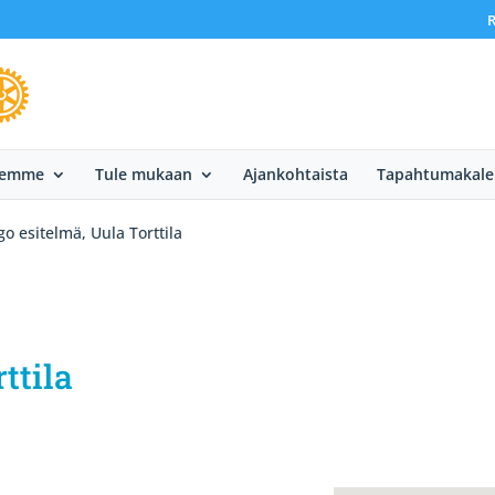
R
eemme
Tule mukaan
Ajankohtaista
Tapahtumakale
go esitelmä, Uula Torttila
ttila