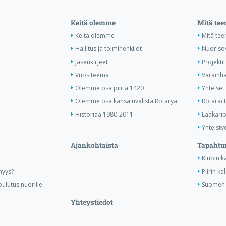
Keitä olemme
Mitä te
Keitä olemme
Mitä te
Hallitus ja toimihenkilöt
Nuoriso
Jäsenkirjeet
Projektit
Vuositeema
Varainha
Olemme osa piiriä 1420
Yhteiset 
Olemme osa kansainvälistä Rotarya
Rotaract 
Historiaa 1980-2011
Lääkärip
Yhteisty
Ajankohtaista
Tapahtu
Klubin k
nyys?
Piirin ka
ulutus nuorille
Suomen R
Yhteystiedot