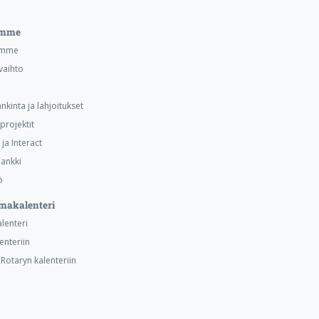
emme
emme
vaihto
nkinta ja lahjoitukset
projektit
ja Interact
ankki
ö
makalenteri
alenteri
lenteriin
otaryn kalenteriin