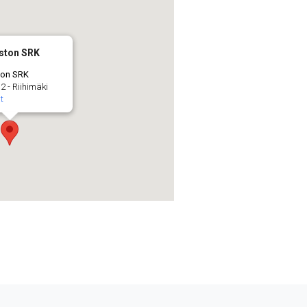
iston SRK
ton SRK
2 - Riihimäki
t