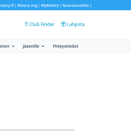
otary.fi
Rotary.org
MyRotary |
Nuorisovaihto
|
|
|
Club Finder
Lahjoita
nteri
Jäsenille
Yhteystiedot