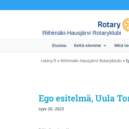
Riihimäki-Hausjärvi Rotaryklubi
Etusivu
Keitä olemme
Mitä t
rotary.fi
»
Riihimäki-Hausjärvi Rotaryklubi
» E
Ego esitelmä, Uula Tor
syys 20, 2023