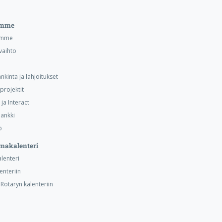
emme
emme
vaihto
nkinta ja lahjoitukset
projektit
ja Interact
ankki
ö
makalenteri
alenteri
lenteriin
otaryn kalenteriin