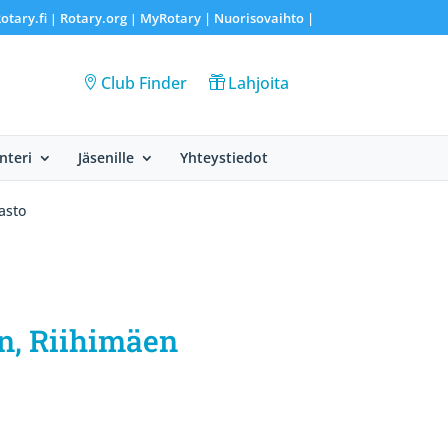
otary.fi
Rotary.org
MyRotary |
Nuorisovaihto
|
|
|
Club Finder
Lahjoita
nteri
Jäsenille
Yhteystiedot
asto
n, Riihimäen