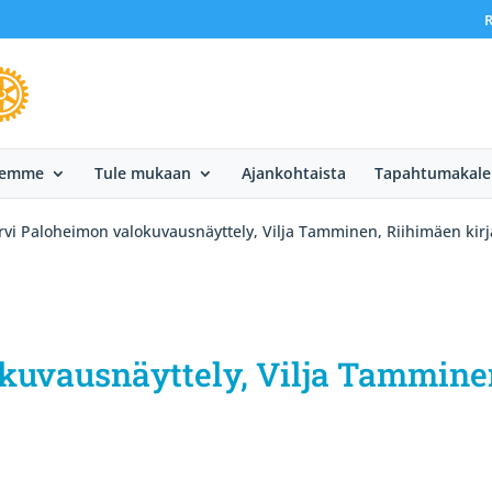
R
eemme
Tule mukaan
Ajankohtaista
Tapahtumakale
rvi Paloheimon valokuvausnäyttely, Vilja Tamminen, Riihimäen kirj
kuvausnäyttely, Vilja Tammine