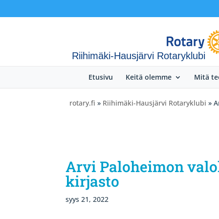
Riihimäki-Hausjärvi Rotaryklubi
Etusivu
Keitä olemme
Mitä t
rotary.fi
»
Riihimäki-Hausjärvi Rotaryklubi
» A
Arvi Paloheimon valo
kirjasto
syys 21, 2022