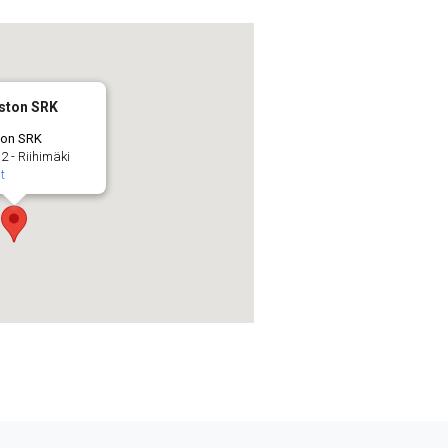
iston SRK
ton SRK
2 - Riihimäki
t