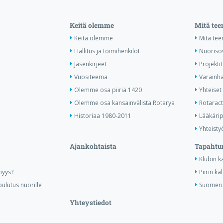
Keitä olemme
Mitä te
Keitä olemme
Mitä te
Hallitus ja toimihenkilöt
Nuoriso
Jäsenkirjeet
Projektit
Vuositeema
Varainha
Olemme osa piiriä 1420
Yhteiset 
Olemme osa kansainvälistä Rotarya
Rotaract 
Historiaa 1980-2011
Lääkärip
Yhteisty
Ajankohtaista
Tapahtu
Klubin k
nyys?
Piirin ka
ulutus nuorille
Suomen R
Yhteystiedot