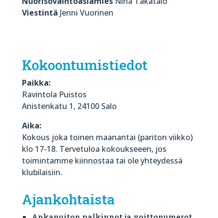
Nuorisovaihtoasiamies
Nina Takatalo
Viestintä
Jenni Vuorinen
Kokoontumistiedot
Paikka:
Ravintola Puistos
Anistenkatu 1, 24100 Salo
Aika:
Kokous joka toinen maanantai (pariton viikko)
klo 17-18. Tervetuloa kokoukseeen, jos
toimintamme kiinnostaa tai ole yhteydessä
klubilaisiin.
Ajankohtaista
Ankanuiton palkinnot ja voittonumerot