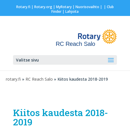
Rotary.fi
|
Rotary.org
|
MyRotary |
Nuorisovaihto
|
| Club
Finder
| Lahjoita
RC Reach Salo
Valitse sivu
rotary.fi
»
RC Reach Salo
» Kiitos kaudesta 2018-2019
Kiitos kaudesta 2018-
2019