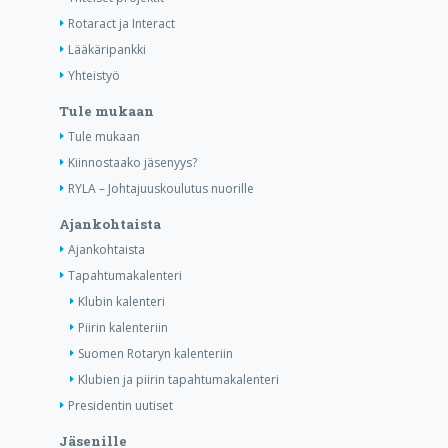
Rotaract ja Interact
Lääkäripankki
Yhteistyö
Tule mukaan
Tule mukaan
Kiinnostaako jäsenyys?
RYLA – Johtajuuskoulutus nuorille
Ajankohtaista
Ajankohtaista
Tapahtumakalenteri
Klubin kalenteri
Piirin kalenteriin
Suomen Rotaryn kalenteriin
Klubien ja piirin tapahtumakalenteri
Presidentin uutiset
Jäsenille