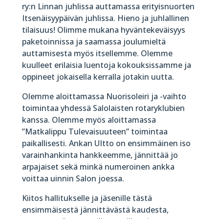
ry:n Linnan juhlissa auttamassa erityisnuorten
Itsenäisyypäivän juhlissa. Hieno ja juhlallinen
tilaisuus! Olimme mukana hyväntekeväisyys
paketoinnissa ja saamassa joulumieltä
auttamisesta myös itsellemme. Olemme
kuulleet erilaisia luentoja kokouksissamme ja
oppineet jokaisella kerralla jotakin uutta.
Olemme aloittamassa Nuorisoleiri ja -vaihto
toimintaa yhdessä Salolaisten rotaryklubien
kanssa. Olemme myös aloittamassa
”Matkalippu Tulevaisuuteen” toimintaa
paikallisesti. Ankan UItto on ensimmäinen iso
varainhankinta hankkeemme, jännittää jo
arpajaiset sekä minkä numeroinen ankka
voittaa uinnin Salon joessa.
Kiitos hallitukselle ja jäsenille tästä
ensimmäisestä jännittävästä kaudesta,