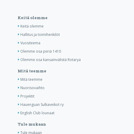
Keitä olemme
Keitä olemme
Hallitus ja toimihenkilöt
Vuositeema
Olemme osa piiriä 1410
Olemme osa kansainvälistä Rotarya
Mitä teemme
Mitä teemme
Nuorisovaihto
Projektit
Hauenguan Sulkaveikot ry
English Club lounaat
Tule mukaan
Tule mukaan