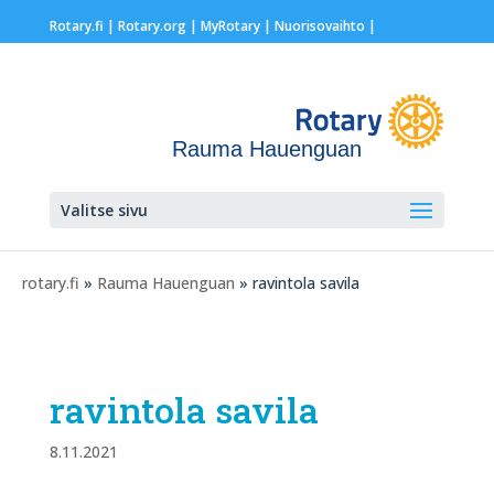
Rotary.fi
|
Rotary.org
|
MyRotary |
Nuorisovaihto
|
Rauma Hauenguan
Valitse sivu
rotary.fi
»
Rauma Hauenguan
» ravintola savila
ravintola savila
8.11.2021