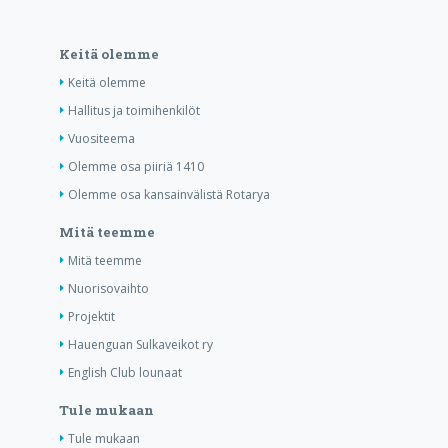
Keitä olemme
Keitä olemme
Hallitus ja toimihenkilöt
Vuositeema
Olemme osa piiriä 1410
Olemme osa kansainvälistä Rotarya
Mitä teemme
Mitä teemme
Nuorisovaihto
Projektit
Hauenguan Sulkaveikot ry
English Club lounaat
Tule mukaan
Tule mukaan