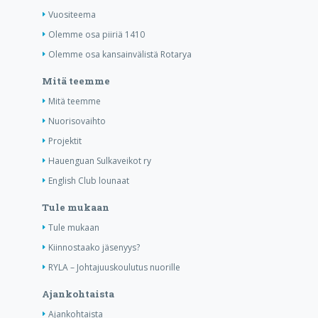
Vuositeema
Olemme osa piiriä 1410
Olemme osa kansainvälistä Rotarya
Mitä teemme
Mitä teemme
Nuorisovaihto
Projektit
Hauenguan Sulkaveikot ry
English Club lounaat
Tule mukaan
Tule mukaan
Kiinnostaako jäsenyys?
RYLA – Johtajuuskoulutus nuorille
Ajankohtaista
Ajankohtaista