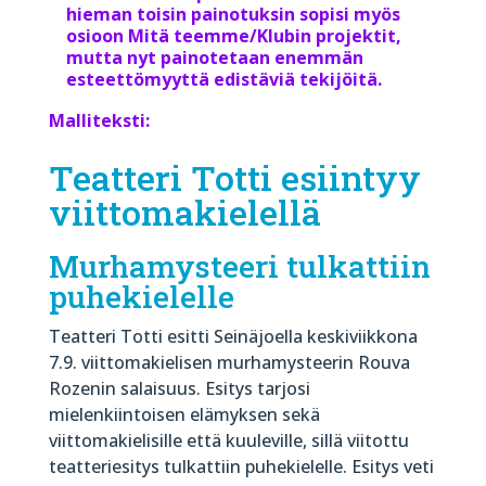
hieman toisin painotuksin sopisi myös
osioon Mitä teemme/Klubin projektit,
mutta nyt painotetaan enemmän
esteettömyyttä edistäviä tekijöitä.
Malliteksti:
Teatteri Totti esiintyy
viittomakielellä
Murhamysteeri tulkattiin
puhekielelle
Teatteri Totti esitti Seinäjoella keskiviikkona
7.9. viittomakielisen murhamysteerin Rouva
Rozenin salaisuus. Esitys tarjosi
mielenkiintoisen elämyksen sekä
viittomakielisille että kuuleville, sillä viitottu
teatteriesitys tulkattiin puhekielelle. Esitys veti