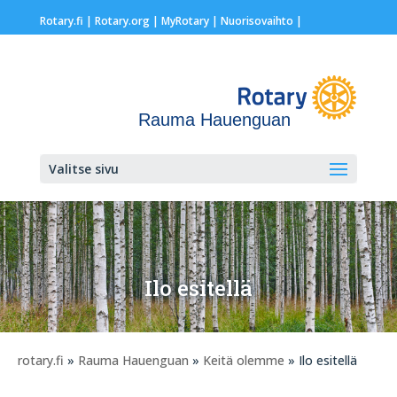
Rotary.fi
|
Rotary.org
|
MyRotary |
Nuorisovaihto
|
Rauma Hauenguan
Valitse sivu
Ilo esitellä
rotary.fi
»
Rauma Hauenguan
»
Keitä olemme
» Ilo esitellä