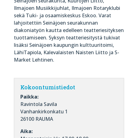
Seinäjoen seurakunta, Kuurojen Liitto,
Ilmajoen Musiikkijuhlat, Ilmajoen Rotaryklubi
sekä Tuki- ja osaamiskeskus Eskoo. Varat
lahjoitettiin Seinäjoen seurakunnan
diakoniatyön kautta edelleen teatteriesityksen
tuottamiseen. Syksyn teatteriesitystä tukivat
lisäksi Seinäjoen kaupungin kulttuuritoimi,
LähiTapiola, Kalevalaisten Naisten Liitto ja S-
Market Lehtinen.
Kokoontumistiedot
Paikka:
Ravintola Savila
Vanhankirkonkatu 1
26100 RAUMA
Aika: