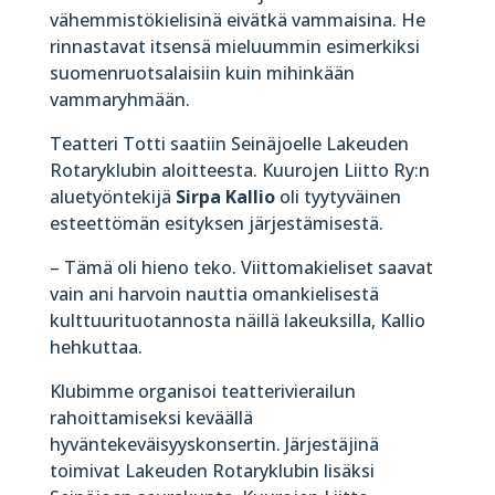
vähemmistökielisinä eivätkä vammaisina. He
rinnastavat itsensä mieluummin esimerkiksi
suomenruotsalaisiin kuin mihinkään
vammaryhmään.
Teatteri Totti saatiin Seinäjoelle Lakeuden
Rotaryklubin aloitteesta. Kuurojen Liitto Ry:n
aluetyöntekijä
Sirpa Kallio
oli tyytyväinen
esteettömän esityksen järjestämisestä.
– Tämä oli hieno teko. Viittomakieliset saavat
vain ani harvoin nauttia omankielisestä
kulttuurituotannosta näillä lakeuksilla, Kallio
hehkuttaa.
Klubimme organisoi teatterivierailun
rahoittamiseksi keväällä
hyväntekeväisyyskonsertin. Järjestäjinä
toimivat Lakeuden Rotaryklubin lisäksi