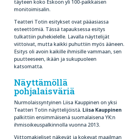
täyteen koko Eskoon yli 100-paikkaisen
monitoimisalin.
Teatteri Totin esitykset ovat pääasiassa
esteettömiä. Tässä tapauksessa esitys
tulkattiin puhekielelle. Lavalla näyttelijät
viittoivat, mutta kaikki puhuttiin myös ääneen.
Esitys oli avoin kaikille ihmisille vammaan, sen
puutteeseen, ikään ja sukupuoleen
katsomatta.
Näyttämöllä
pohjalaisväriä
Nurmolaissyntyinen Liisa Kauppinen on yksi
Teatteri Totin näyttelijöistä.
Liisa Kauppinen
palkittiin ensimmäisenä suomalaisena YK:n
ihmisoikeuspalkinnolla vuonna 2013.
Viittomakieliset näkevät ja kokevat maailman