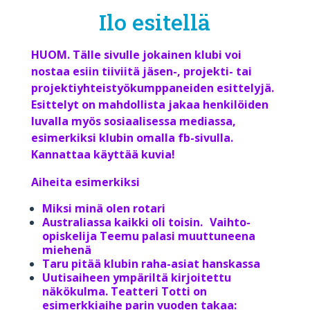
Ilo esitellä
HUOM. Tälle sivulle jokainen klubi voi
nostaa esiin tiiviitä jäsen-, projekti- tai
projektiyhteistyökumppaneiden esittelyjä.
Esittelyt on mahdollista jakaa henkilöiden
luvalla myös sosiaalisessa mediassa,
esimerkiksi klubin omalla fb-sivulla.
Kannattaa käyttää kuvia!
Aiheita esimerkiksi
Miksi minä olen rotari
Australiassa kaikki oli toisin. Vaihto-
opiskelija Teemu palasi muuttuneena
miehenä
Taru pitää klubin raha-asiat hanskassa
Uutisaiheen ympäriltä kirjoitettu
näkökulma. Teatteri Totti on
esimerkkiaihe parin vuoden takaa: