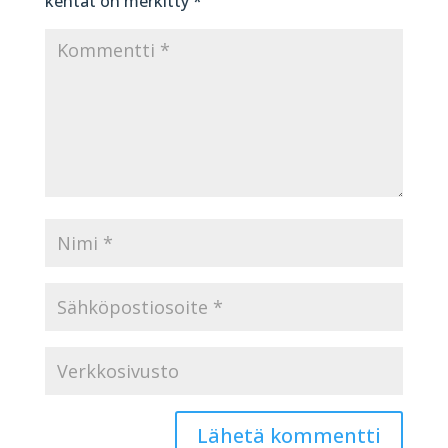
kentät on merkitty
*