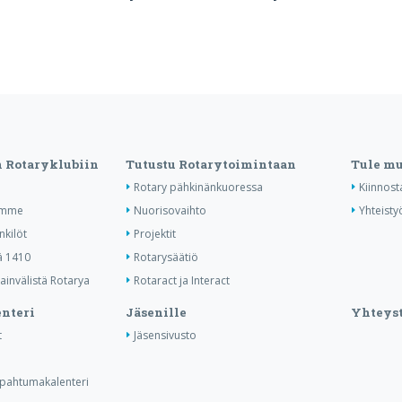
n Rotaryklubiin
Tutustu Rotarytoimintaan
Tule m
Rotary pähkinänkuoressa
Kiinnost
amme
Nuorisovaihto
Yhteist
nkilöt
Projektit
ä 1410
Rotarysäätiö
invälistä Rotarya
Rotaract ja Interact
nteri
Jäsenille
Yhteyst
t
Jäsensivusto
tapahtumakalenteri