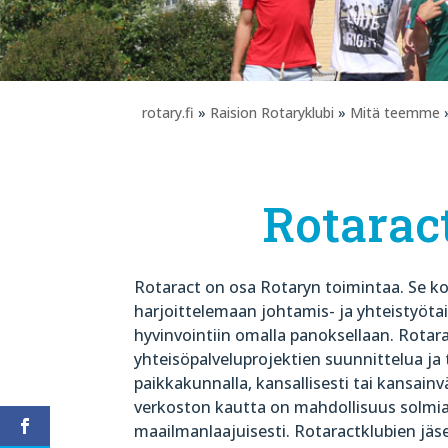
rotary.fi
»
Raision Rotaryklubi
»
Mitä teemme
»
Rotaract
Rotaract on osa Rotaryn toimintaa. Se ko
harjoittelemaan johtamis- ja yhteistyöt
hyvinvointiin omalla panoksellaan. Rotarac
yhteisöpalveluprojektien suunnittelua j
paikkakunnalla, kansallisesti tai kansainv
verkoston kautta on mahdollisuus solmia 
maailmanlaajuisesti. Rotaractklubien jäse