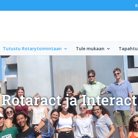
R
Tutustu Rotarytoimintaan
Tule mukaan
Tapahtu
Rotaract ja Interact