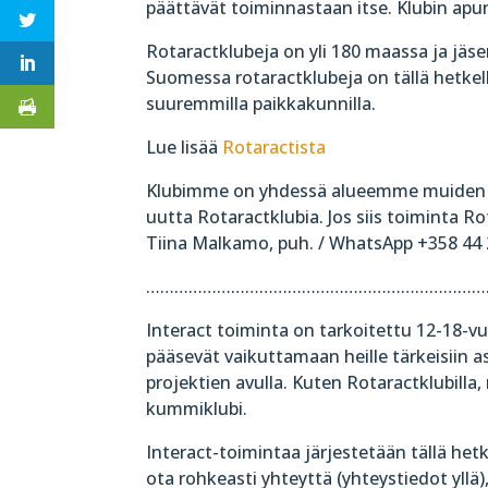
päättävät toiminnastaan itse. Klubin apun
Rotaractklubeja on yli 180 maassa ja jäs
Suomessa rotaractklubeja on tällä hetkellä
suuremmilla paikkakunnilla.
Lue lisää
Rotaractista
Klubimme on yhdessä alueemme muiden kl
uutta Rotaractklubia. Jos siis toiminta R
Tiina Malkamo, puh. / WhatsApp +358 44 
………………………………………………………………
Interact toiminta on tarkoitettu 12-18-vu
pääsevät vaikuttamaan heille tärkeisiin a
projektien avulla. Kuten Rotaractklubilla
kummiklubi.
Interact-toimintaa järjestetään tällä het
ota rohkeasti yhteyttä (yhteystiedot yllä