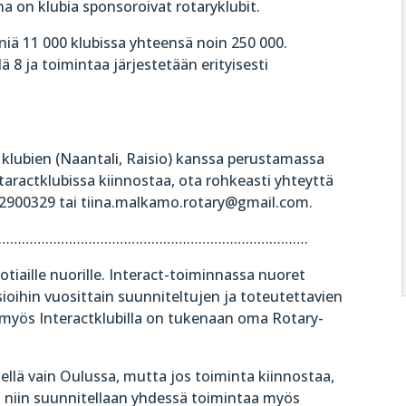
a on klubia sponsoroivat rotaryklubit.
eniä 11 000 klubissa yhteensä noin 250 000.
 8 ja toimintaa järjestetään erityisesti
ubien (Naantali, Raisio) kanssa perustamassa
otaractklubissa kiinnostaa, ota rohkeasti yhteyttä
2900329 tai tiina.malkamo.rotary@gmail.com.
…………………………………………………………………….
otiaille nuorille. Interact-toiminnassa nuoret
sioihin vuosittain suunniteltujen ja toteutettavien
, myös Interactklubilla on tukenaan oma Rotary-
kellä vain Oulussa, mutta jos toiminta kiinnostaa,
), niin suunnitellaan yhdessä toimintaa myös