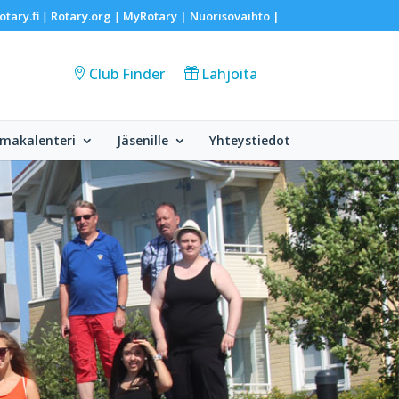
otary.fi
Rotary.org
MyRotary |
Nuorisovaihto
|
|
|
Club Finder
Lahjoita
makalenteri
Jäsenille
Yhteystiedot