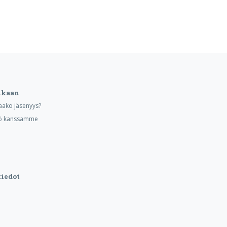
ukaan
aako jäsenyys?
yö kanssamme
iedot