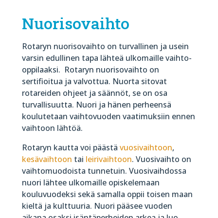
Nuorisovaihto
Rotaryn nuorisovaihto on turvallinen ja usein
varsin edullinen tapa lähteä ulkomaille vaihto-
oppilaaksi.
Rotaryn nuorisovaihto on
sertifioitua ja valvottua. Nuorta sitovat
rotareiden ohjeet ja säännöt, se on osa
turvallisuutta. Nuori ja hänen perheensä
koulutetaan vaihtovuoden vaatimuksiin ennen
vaihtoon lähtöä.
Rotaryn kautta voi päästä
vuosivaihtoon
,
kesävaihtoon
tai
leirivaihtoon
. Vuosivaihto on
vaihtomuodoista tunnetuin. Vuosivaihdossa
nuori lähtee ulkomaille opiskelemaan
kouluvuodeksi sekä samalla oppii toisen maan
kieltä ja kulttuuria. Nuori pääsee vuoden
aikana osaksi isäntäperheiden arkea ja luo