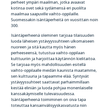
perheet ympäri maailman, jotka avaavat
kotinsa ovet sekä sydämensä eri puolilta
maailmaa saapuville vaihto-oppilaille.
Suomessakin isäntäperheitä on vuosittain noin
300.
Isäntäperheenä oleminen tarjoaa tilaisuuden
luoda läheisen ystävyyssuhteen ulkomaiseen
nuoreen ja sitä kautta myös hänen
perheeseensä, tutustua vaihto-oppilaan
kulttuuriin ja harjoittaa käytännön kielitaitoa.
Se tarjoaa myös mahdollisuuden esitellä
vaihto-oppilaalle meidän kaunista maatamme,
sen kulttuuria ja tapaamme elää. Syntyvät
ystävyyssuhteet saattavat parhaimmillaan
kestää eliniän ja luoda pohjaa monenlaiselle
kanssakäymiselle tulevaisuudessa.
Isäntäperheenä toimiminen on oiva tapa
toteuttaa kansainvälisyyskasvatusta niin