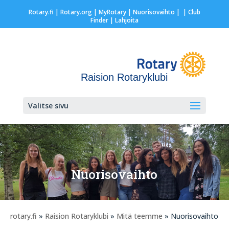
Rotary.fi
|
Rotary.org
|
MyRotary |
Nuorisovaihto
|
| Club
Finder
| Lahjoita
Raision Rotaryklubi
Valitse sivu
Nuorisovaihto
rotary.fi
»
Raision Rotaryklubi
»
Mitä teemme
» Nuorisovaihto