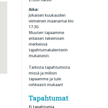
Aika:
Jokaisen kuukauden
viimeinen maanantai klo
17.30.
Muuten tapaamme
erilaisen tekemisen
merkeissä
tapahtumakalenterin
mukaisesti.
Tarkista tapahtumista
missä ja milloin
tapaamme ja tule
rohkeasti mukaan!
Tapahtumat
Ei tapahtumia