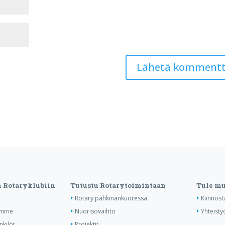
n Rotaryklubiin
Tutustu Rotarytoimintaan
Tule m
Rotary pähkinänkuoressa
Kiinnost
amme
Nuorisovaihto
Yhteist
nkilöt
Projektit