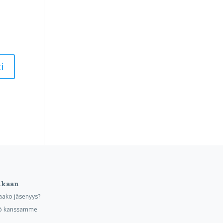
ukaan
aako jäsenyys?
yö kanssamme