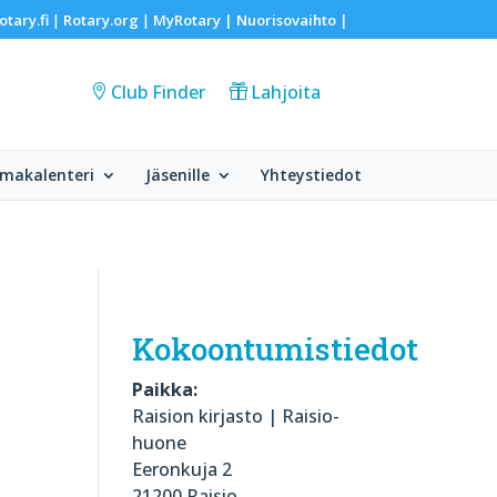
otary.fi
Rotary.org
MyRotary |
Nuorisovaihto
|
|
|
Club Finder
Lahjoita
makalenteri
Jäsenille
Yhteystiedot
Kokoontumistiedot
Paikka:
Raision kirjasto | Raisio-
huone
Eeronkuja 2
21200 Raisio