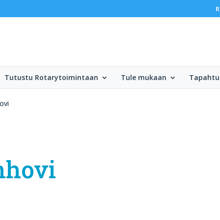
R
Tutustu Rotarytoimintaan
Tule mukaan
Tapahtu
ovi
nhovi