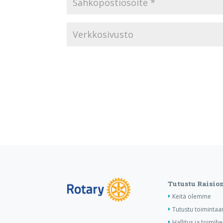
Tutustu Raisio
Keitä olemme
Tutustu toiminta
Hallitus ja toimihe