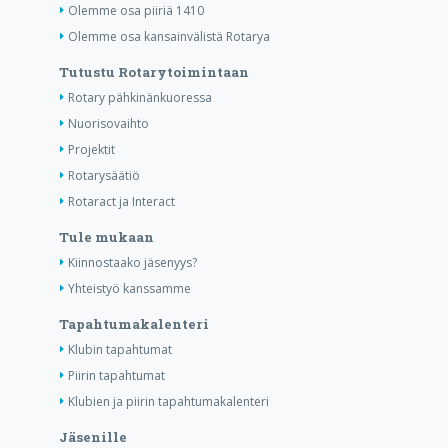
Olemme osa piiriä 1410
Olemme osa kansainvälistä Rotarya
Tutustu Rotarytoimintaan
Rotary pähkinänkuoressa
Nuorisovaihto
Projektit
Rotarysäätiö
Rotaract ja Interact
Tule mukaan
Kiinnostaako jäsenyys?
Yhteistyö kanssamme
Tapahtumakalenteri
Klubin tapahtumat
Piirin tapahtumat
Klubien ja piirin tapahtumakalenteri
Jäsenille