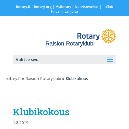
Rotary.fi
|
Rotary.org
|
MyRotary |
Nuorisovaihto
|
| Club
Finder
| Lahjoita
Raision Rotaryklubi
Valitse sivu
rotary.fi
»
Raision Rotaryklubi
» Klubikokous
Klubikokous
1.8.2019