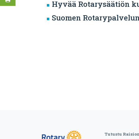
Hyvää Rotarysäätiön k
Suomen Rotarypalvelun 
Tutustu Raisio