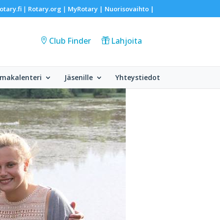
otary.fi
Rotary.org
MyRotary |
Nuorisovaihto
|
|
|
Club Finder
Lahjoita
makalenteri
Jäsenille
Yhteystiedot