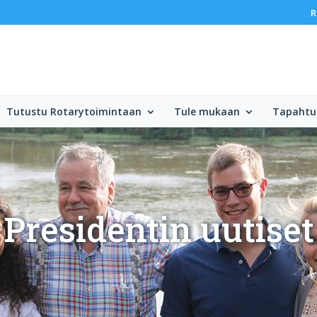
R
Tutustu Rotarytoimintaan
Tule mukaan
Tapahtu
Presidentin uutiset