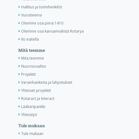
Hallitus ja toimihenkilöt
Vuositeema
Olemme osa piiriä 1410
Olemme osa kansainvälistä Rotarya
Ilo esitellä
Mitä teemme
Mitä teemme
Nuorisovaihto
Projektit
Varainhankinta ja lahjoitukset
Yhteiset projektit
Rotaract ja Interact
Lääkäripankki
Yhteistyö
Tule mukaan
Tule mukaan