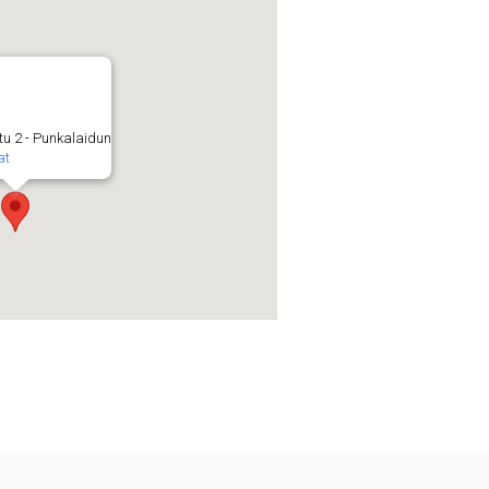
u 2 - Punkalaidun
at