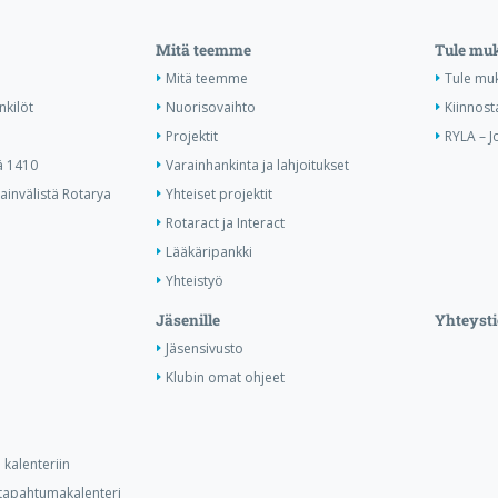
Mitä teemme
Tule mu
Mitä teemme
Tule mu
nkilöt
Nuorisovaihto
Kiinnost
Projektit
RYLA – J
ä 1410
Varainhankinta ja lahjoitukset
invälistä Rotarya
Yhteiset projektit
Rotaract ja Interact
Lääkäripankki
Yhteistyö
Jäsenille
Yhteysti
Jäsensivusto
Klubin omat ohjeet
kalenteriin
n tapahtumakalenteri