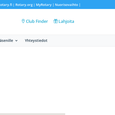
otary.fi
Rotary.org
MyRotary |
Nuorisovaihto
|
|
|
Club Finder
Lahjoita
Jäsenille
Yhteystiedot