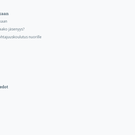
kaan
kaan
aako jäsenyys?
ohtajuuskoulutus nuorille
edot