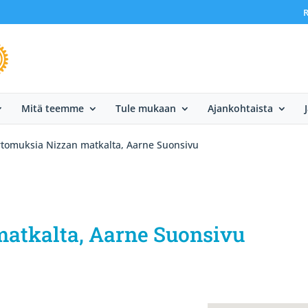
R
Mitä teemme
Tule mukaan
Ajankohtaista
tomuksia Nizzan matkalta, Aarne Suonsivu
atkalta, Aarne Suonsivu