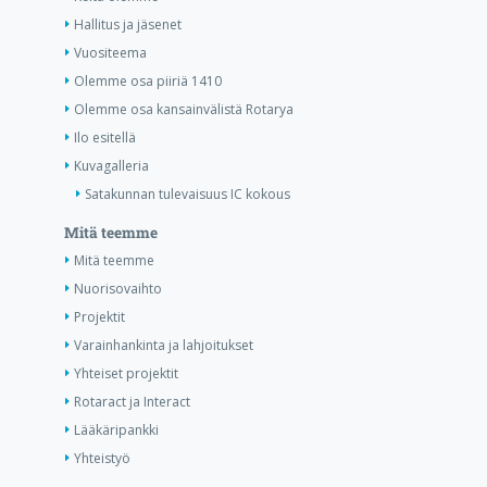
Hallitus ja jäsenet
Vuositeema
Olemme osa piiriä 1410
Olemme osa kansainvälistä Rotarya
Ilo esitellä
Kuvagalleria
Satakunnan tulevaisuus IC kokous
Mitä teemme
Mitä teemme
Nuorisovaihto
Projektit
Varainhankinta ja lahjoitukset
Yhteiset projektit
Rotaract ja Interact
Lääkäripankki
Yhteistyö