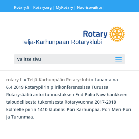
Rotary.fi
|
Rotary.org
|
MyRotary |
Nuorisovaihto
|
Teljä-Karhunpään Rotaryklubi
Valitse sivu
rotary.fi
»
Teljä-Karhunpään Rotaryklubi
» Lauantaina
6.4.2019 Rotarypiirin piirikonferenssissa Turussa
Rotarysäätiö antoi tunnustuksen End Polio Now hankkeen
taloudellisesta tukemisesta Rotaryvuonna 2017-2018
kolmelle piirin 1410 klubille: Pori Karhunpää, Pori Meri-Pori
ja Turunmaa.