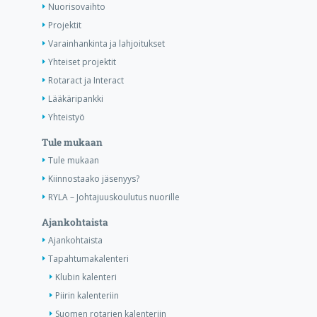
Nuorisovaihto
Projektit
Varainhankinta ja lahjoitukset
Yhteiset projektit
Rotaract ja Interact
Lääkäripankki
Yhteistyö
Tule mukaan
Tule mukaan
Kiinnostaako jäsenyys?
RYLA – Johtajuuskoulutus nuorille
Ajankohtaista
Ajankohtaista
Tapahtumakalenteri
Klubin kalenteri
Piirin kalenteriin
Suomen rotarien kalenteriin