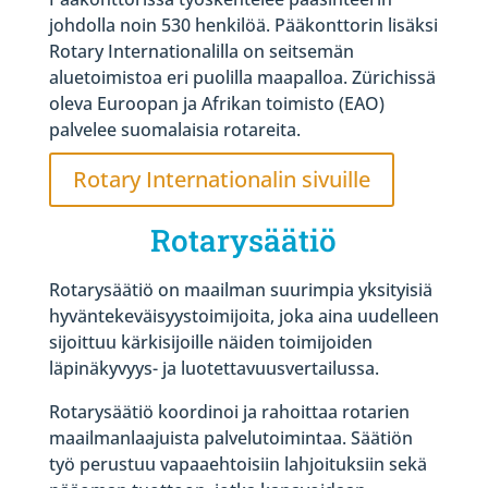
johdolla noin 530 henkilöä. Pääkonttorin lisäksi
Rotary Internationalilla on seitsemän
aluetoimistoa eri puolilla maapalloa. Zürichissä
oleva Euroopan ja Afrikan toimisto (EAO)
palvelee suomalaisia rotareita.
Rotary Internationalin sivuille
Rotarysäätiö
Rotarysäätiö on maailman suurimpia yksityisiä
hyväntekeväisyystoimijoita, joka aina uudelleen
sijoittuu kärkisijoille näiden toimijoiden
läpinäkyvyys- ja luotettavuusvertailussa.
Rotarysäätiö koordinoi ja rahoittaa rotarien
maailmanlaajuista palvelutoimintaa. Säätiön
työ perustuu vapaaehtoisiin lahjoituksiin sekä