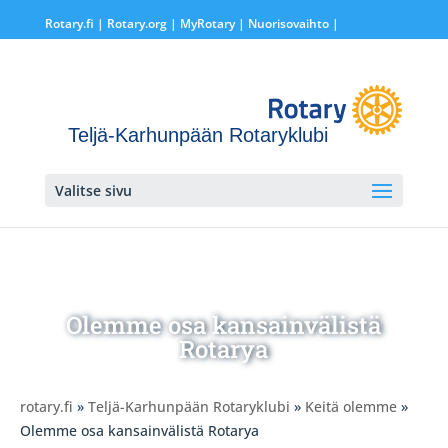
Rotary.fi
|
Rotary.org
|
MyRotary |
Nuorisovaihto
|
Teljä-Karhunpään Rotaryklubi
Valitse sivu
Olemme osa kansainvälistä
Rotarya
rotary.fi
»
Teljä-Karhunpään Rotaryklubi
»
Keitä olemme
»
Olemme osa kansainvälistä Rotarya