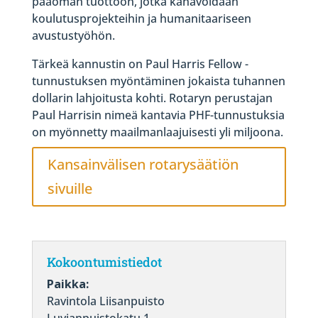
pääoman tuottoon, jotka kanavoidaan
koulutusprojekteihin ja humanitaariseen
avustustyöhön.
Tärkeä kannustin on Paul Harris Fellow -
tunnustuksen myöntäminen jokaista tuhannen
dollarin lahjoitusta kohti. Rotaryn perustajan
Paul Harrisin nimeä kantavia PHF-tunnustuksia
on myönnetty maailmanlaajuisesti yli miljoona.
Kansainvälisen rotarysäätiön
sivuille
Kokoontumistiedot
Paikka:
Ravintola Liisanpuisto