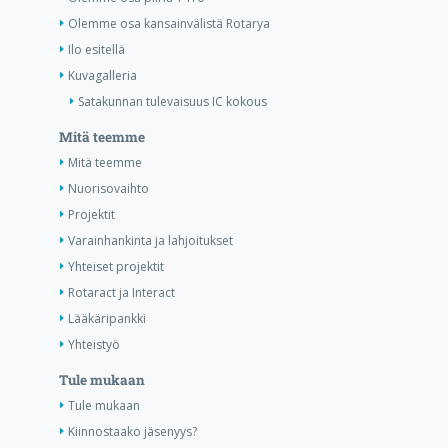
Olemme osa kansainvälistä Rotarya
Ilo esitellä
Kuvagalleria
Satakunnan tulevaisuus IC kokous
Mitä teemme
Mitä teemme
Nuorisovaihto
Projektit
Varainhankinta ja lahjoitukset
Yhteiset projektit
Rotaract ja Interact
Lääkäripankki
Yhteistyö
Tule mukaan
Tule mukaan
Kiinnostaako jäsenyys?