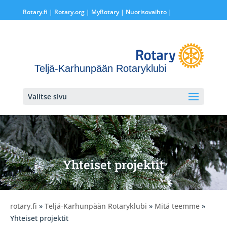
Rotary.fi
|
Rotary.org
|
MyRotary |
Nuorisovaihto
|
Teljä-Karhunpään Rotaryklubi
Valitse sivu
Yhteiset projektit
rotary.fi
»
Teljä-Karhunpään Rotaryklubi
»
Mitä teemme
»
Yhteiset projektit