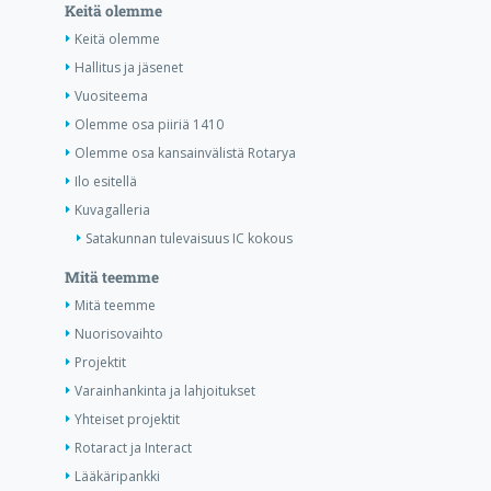
Keitä olemme
Keitä olemme
Hallitus ja jäsenet
Vuositeema
Olemme osa piiriä 1410
Olemme osa kansainvälistä Rotarya
Ilo esitellä
Kuvagalleria
Satakunnan tulevaisuus IC kokous
Mitä teemme
Mitä teemme
Nuorisovaihto
Projektit
Varainhankinta ja lahjoitukset
Yhteiset projektit
Rotaract ja Interact
Lääkäripankki