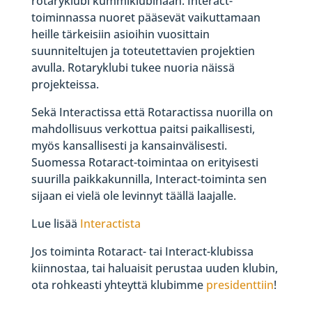
rotaryklubi kummiklubinaan. Interact-
toiminnassa nuoret pääsevät vaikuttamaan
heille tärkeisiin asioihin vuosittain
suunniteltujen ja toteutettavien projektien
avulla. Rotaryklubi tukee nuoria näissä
projekteissa.
Sekä Interactissa että Rotaractissa nuorilla on
mahdollisuus verkottua paitsi paikallisesti,
myös kansallisesti ja kansainvälisesti.
Suomessa Rotaract-toimintaa on erityisesti
suurilla paikkakunnilla, Interact-toiminta sen
sijaan ei vielä ole levinnyt täällä laajalle.
Lue lisää
Interactista
Jos toiminta Rotaract- tai Interact-klubissa
kiinnostaa, tai haluaisit perustaa uuden klubin,
ota rohkeasti yhteyttä klubimme
presidenttiin
!