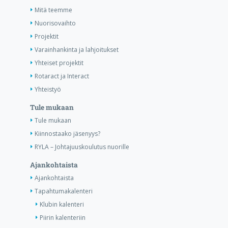
Mitä teemme
Nuorisovaihto
Projektit
Varainhankinta ja lahjoitukset
Yhteiset projektit
Rotaract ja Interact
Yhteistyö
Tule mukaan
Tule mukaan
Kiinnostaako jäsenyys?
RYLA – Johtajuuskoulutus nuorille
Ajankohtaista
Ajankohtaista
Tapahtumakalenteri
Klubin kalenteri
Piirin kalenteriin