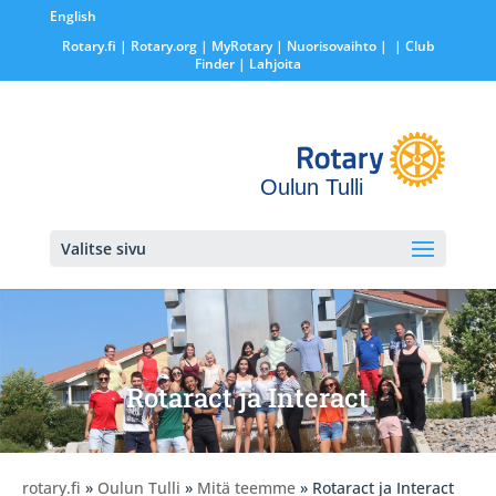
English
Rotary.fi
|
Rotary.org
|
MyRotary |
Nuorisovaihto
|
| Club
Finder
| Lahjoita
Oulun Tulli
Valitse sivu
Rotaract ja Interact
rotary.fi
»
Oulun Tulli
»
Mitä teemme
» Rotaract ja Interact