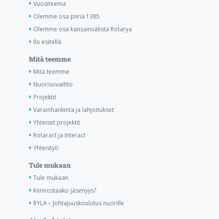
Vuositeema
Olemme osa piiriä 1385
Olemme osa kansainvälistä Rotarya
Ilo esitellä
Mitä teemme
Mitä teemme
Nuorisovaihto
Projektit
Varainhankinta ja lahjoitukset
Yhteiset projektit
Rotaract ja Interact
Yhteistyö
Tule mukaan
Tule mukaan
Kiinnostaako jäsenyys?
RYLA – Johtajuuskoulutus nuorille