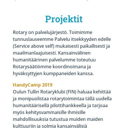
Projektit
Rotary on palvelujärjestö. Toimimme
tunnuslauseemme Palvelu itsekkyyden edelle
(Service above self) mukaisesti paikallisesti ja
maailmanlaajuisesti. Kansainvälinen
humanitäärinen palvelumme toteutuu
Rotarysäätiömme koordinoimana ja
hyväksyttyjen kumppaneiden kanssa.
HandyCamp 2019
Oulun Tullin Rotaryklubi (FIN) haluaa kehittää
ja monipuolistaa rotarytoimintaa tällä uudella
humanitäärisellä pilottihankkeella ja tarjoaa
myös kehitysvammaisille ihmisille
mahdollisuuksia tutustua muiden maiden
kulttuuriin ja solmia kansainvälisiä