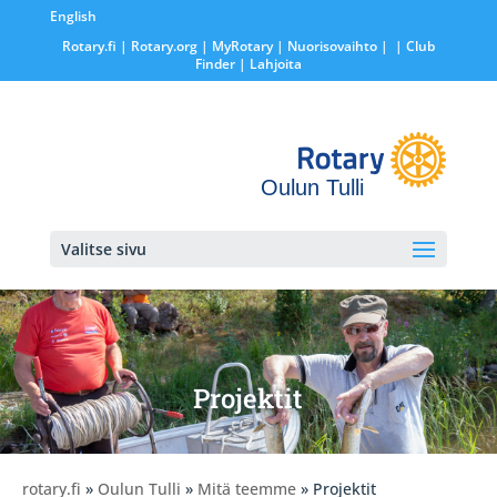
English
Rotary.fi
|
Rotary.org
|
MyRotary |
Nuorisovaihto
|
| Club
Finder
| Lahjoita
Oulun Tulli
Valitse sivu
Projektit
rotary.fi
»
Oulun Tulli
»
Mitä teemme
» Projektit