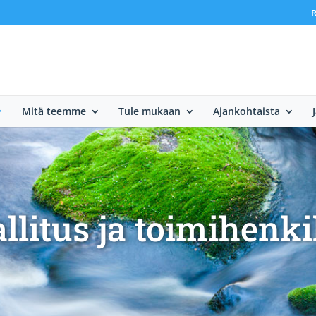
R
Mitä teemme
Tule mukaan
Ajankohtaista
llitus ja toimihenki