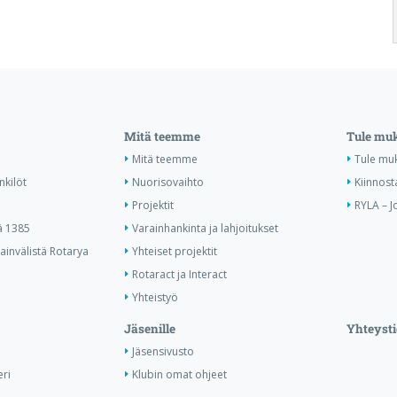
Mitä teemme
Tule mu
Mitä teemme
Tule mu
nkilöt
Nuorisovaihto
Kiinnost
Projektit
RYLA – J
ä 1385
Varainhankinta ja lahjoitukset
invälistä Rotarya
Yhteiset projektit
Rotaract ja Interact
Yhteistyö
Jäsenille
Yhteysti
Jäsensivusto
ri
Klubin omat ohjeet