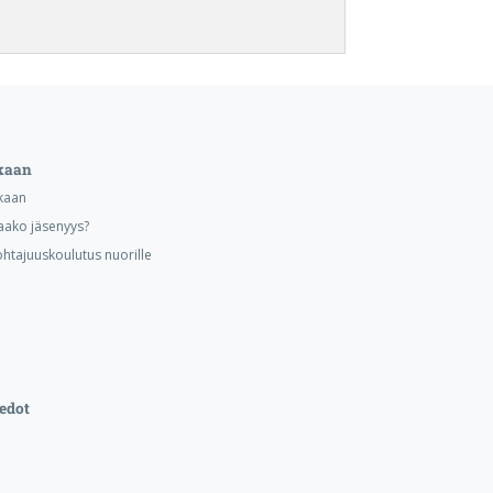
kaan
kaan
aako jäsenyys?
ohtajuuskoulutus nuorille
edot