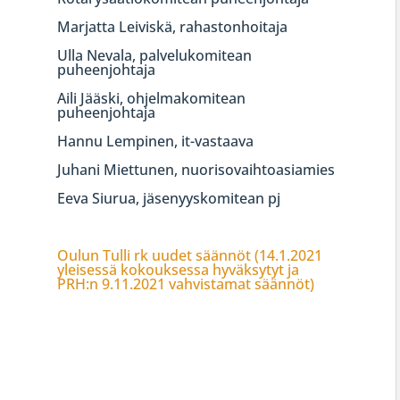
Marjatta Leiviskä, rahastonhoitaja
Ulla Nevala, palvelukomitean
puheenjohtaja
Aili Jääski, ohjelmakomitean
puheenjohtaja
Hannu Lempinen, it-vastaava
Juhani Miettunen, nuorisovaihtoasiamies
Eeva Siurua, jäsenyyskomitean pj
Oulun Tulli rk uudet säännöt (14.1.2021
yleisessä kokouksessa hyväksytyt ja
PRH:n 9.11.2021 vahvistamat säännöt)