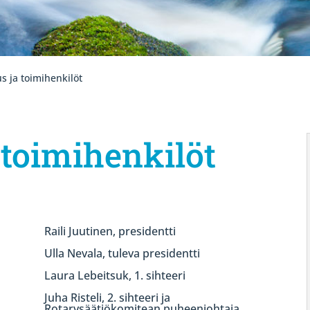
us ja toimihenkilöt
a toimihenkilöt
Raili Juutinen, presidentti
Ulla Nevala, tuleva presidentti
Laura Lebeitsuk, 1. sihteeri
Juha Risteli, 2. sihteeri ja
Rotarysäätiökomitean puheenjohtaja