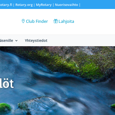
otary.fi
Rotary.org
MyRotary |
Nuorisovaihto
|
|
|
Club Finder
Lahjoita
Jäsenille
Yhteystiedot
löt