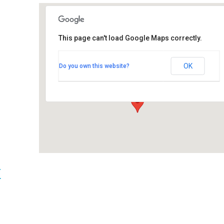
Taborinvuoren kesäteatteri
This page can't load Google Maps correctly.
Taborinvuoren kesäteatteri
Koulunkulmantie 34, 01940 Palojoki -
OK
Do you own this website?
NURMIJÄRVI
Tapahtumat
t