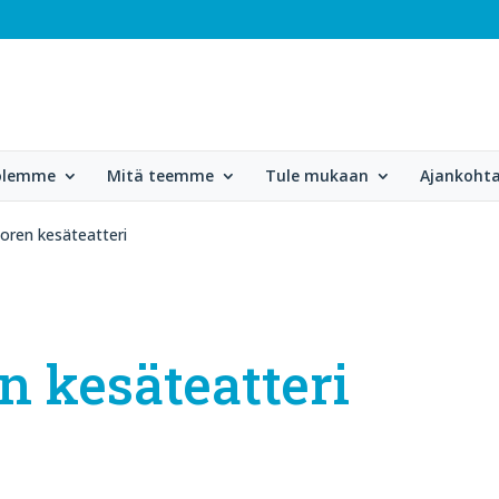
 olemme
Mitä teemme
Tule mukaan
Ajankohta
oren kesäteatteri
n kesäteatteri