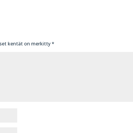
iset kentät on merkitty
*