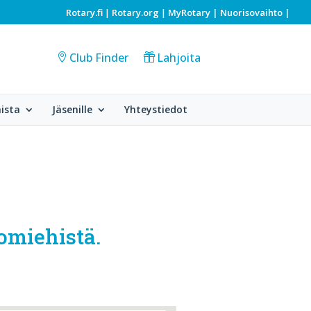
Rotary.fi
Rotary.org
MyRotary |
Nuorisovaihto
|
|
|
Club Finder
Lahjoita
ista
Jäsenille
Yhteystiedot
tomiehistä.