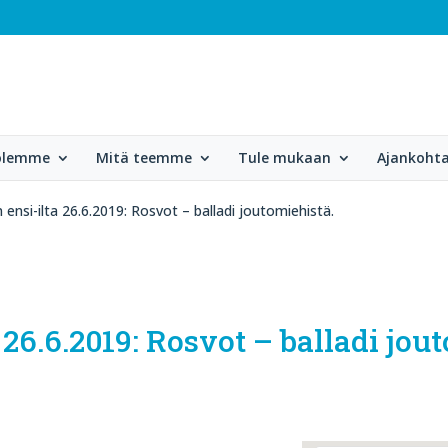
 olemme
Mitä teemme
Tule mukaan
Ajankohta
n ensi-ilta 26.6.2019: Rosvot – balladi joutomiehistä.
 26.6.2019: Rosvot – balladi jou