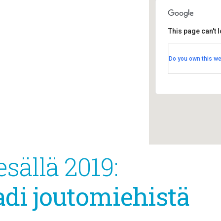
Taborinvuo
This page can't 
Taborinvuore
Koulunkulman
Do you own this we
NURMIJÄRV
Tapahtumat
esällä 2019:
adi joutomiehistä