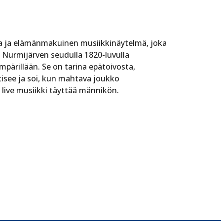
 ja elämänmakuinen musiikkinäytelmä, joka
 Nurmijärven seudulla 1820-luvulla
pärillään. Se on tarina epätoivosta,
tisee ja soi, kun mahtava joukko
ja live musiikki täyttää männikön.