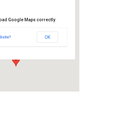
ren kesäteatteri
load Google Maps correctly.
n kesäteatteri
tie 34, 01940 Palojoki -
OK
bsite?
I