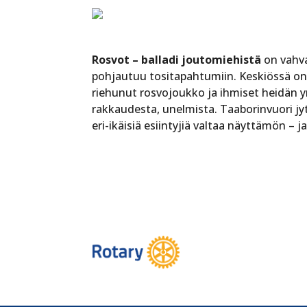
Rosvot – balladi joutomiehistä
on vahva
pohjautuu tositapahtumiin. Keskiössä on
riehunut rosvojoukko ja ihmiset heidän ym
rakkaudesta, unelmista. Taaborinvuori jy
eri-ikäisiä esiintyjiä valtaa näyttämön – 