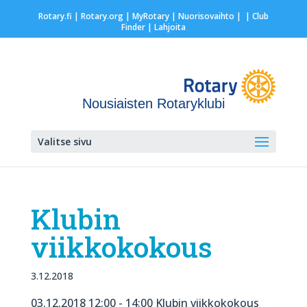
Rotary.fi
|
Rotary.org
|
MyRotary |
Nuorisovaihto
|
| Club
Finder
| Lahjoita
Nousiaisten Rotaryklubi
Valitse sivu
Klubin
viikkokokous
3.12.2018
03.12.2018 12:00 - 14:00 Klubin viikkokokous