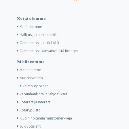
Keitä olemme
Keitä olemme
Hallitus ja toimihenkilöt
Olemme osa piiriä 1410
Olemme osa kansainvälistä Rotarya
Mitä teemme
Mitä teemme
Nuorisovaihto
Vaihto-oppilaat
Varainhankinta ja lahjoitukset
Rotaract ja Interact
Rotarypuisto
Klubin hoitamia muistomerkkejä
65-vuotislehti