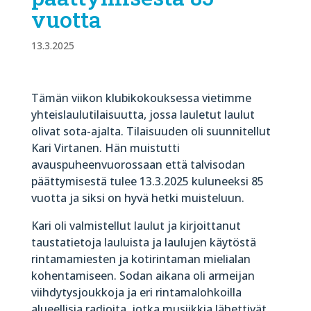
vuotta
13.3.2025
Tämän viikon klubikokouksessa vietimme
yhteislaulutilaisuutta, jossa lauletut laulut
olivat sota-ajalta. Tilaisuuden oli suunnitellut
Kari Virtanen. Hän muistutti
avauspuheenvuorossaan että talvisodan
päättymisestä tulee 13.3.2025 kuluneeksi 85
vuotta ja siksi on hyvä hetki muisteluun.
Kari oli valmistellut laulut ja kirjoittanut
taustatietoja lauluista ja laulujen käytöstä
rintamamiesten ja kotirintaman mielialan
kohentamiseen. Sodan aikana oli armeijan
viihdytysjoukkoja ja eri rintamalohkoilla
alueellisia radioita, jotka musiikkia lähettivät.