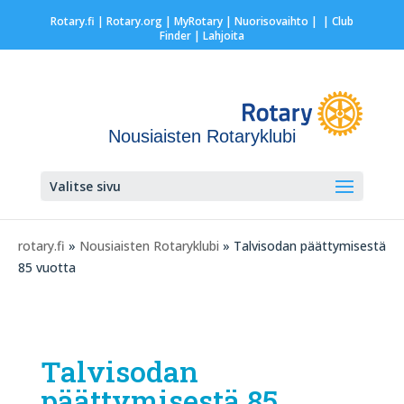
Rotary.fi
|
Rotary.org
|
MyRotary |
Nuorisovaihto
|
| Club
Finder
| Lahjoita
Nousiaisten Rotaryklubi
Valitse sivu
rotary.fi
»
Nousiaisten Rotaryklubi
» Talvisodan päättymisestä
85 vuotta
Talvisodan
päättymisestä 85