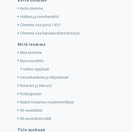
Keitä olemme
Keitä olemme
Hallitus ja toimihenkilöt
Olemme osa piiriä 1410
Olemme osa kansainvälistä Rotarya
Mitä teemme
Mitä teemme
Nuorisovaihto
Vaihto-oppilaat
Varainhankinta ja lahjoitukset
Rotaract ja Interact
Rotarypuisto
Klubin hoitamia muistomerkkejä
65-vuotislehti
60-vuotishistoriikki
Tule mukaan