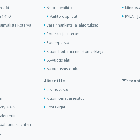
nkilöt
Nuorisovaihto
Kiinnost
ä 1410
Vaihto-oppilaat
RYLA – J
invälistä Rotarya
Varainhankinta ja lahjoitukset
Rotaract ja Interact
Rotarypuisto
Klubin hoitamia muistomerkkejä
65-vuotislehti
60-vuotishistoriikki
Jäsenille
Yhteyst
Jäsensivusto
ri
Klubin omat aineistot
yksy 2026
Pöytäkirjat
lenteriin
tapahtumakalenteri
t