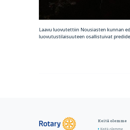
Laavu luovutettiin Nousiasten kunnan edust
luovutustilaisuuteen osallistuivat predid
Keitä olemme
Keitä olemme