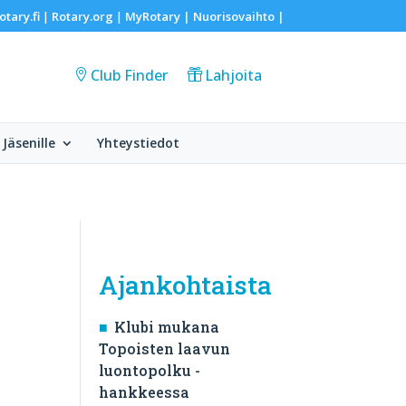
otary.fi
Rotary.org
MyRotary |
Nuorisovaihto
|
|
|
Club Finder
Lahjoita
Jäsenille
Yhteystiedot
Ajankohtaista
Klubi mukana
Topoisten laavun
luontopolku -
hankkeessa