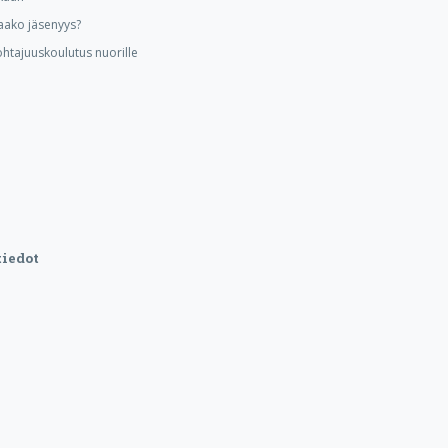
aako jäsenyys?
ohtajuuskoulutus nuorille
iedot