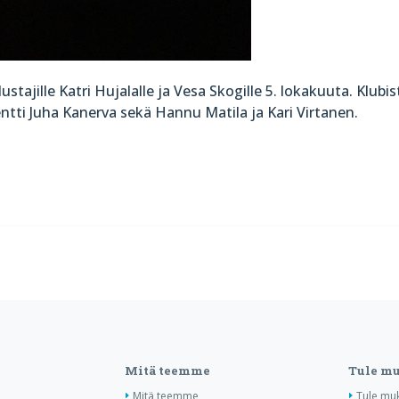
ajille Katri Hujalalle ja Vesa Skogille 5. lokakuuta. Klubis
entti Juha Kanerva sekä Hannu Matila ja Kari Virtanen.
Mitä teemme
Tule m
Mitä teemme
Tule mu