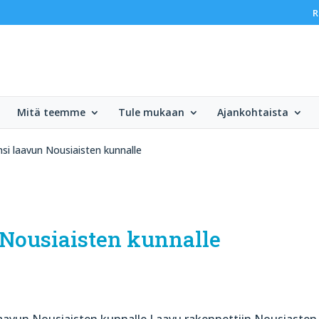
R
Mitä teemme
Tule mukaan
Ajankohtaista
nsi laavun Nousiaisten kunnalle
 Nousiaisten kunnalle
a laavun Nousiaisten kunnalle.Laavu rakennettiin Nousiasten