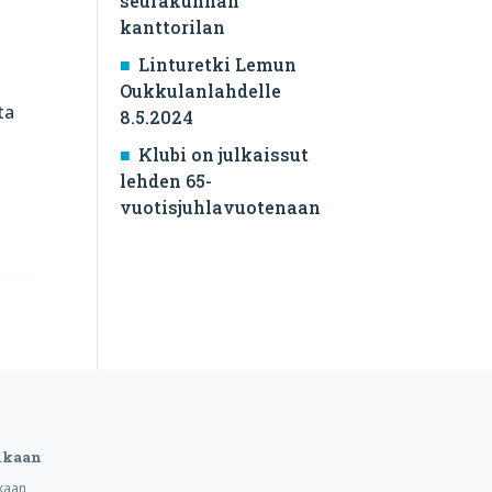
seurakunnan
kanttorilan
Linturetki Lemun
Oukkulanlahdelle
ta
8.5.2024
Klubi on julkaissut
lehden 65-
vuotisjuhlavuotenaan
ukaan
kaan