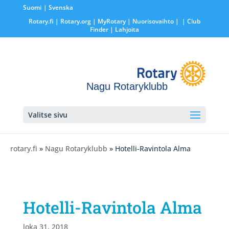
Suomi
Svenska
Rotary.fi
|
Rotary.org
|
MyRotary |
Nuorisovaihto
|
| Club
Finder
| Lahjoita
Nagu Rotaryklubb
Valitse sivu
rotary.fi
»
Nagu Rotaryklubb
» Hotelli-Ravintola Alma
Hotelli-Ravintola Alma
loka 31, 2018