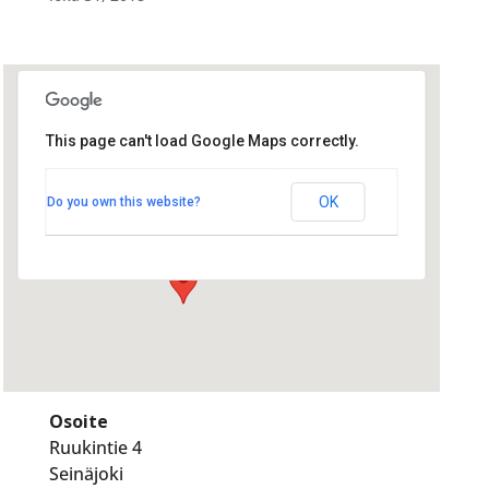
This page can't load Google Maps correctly.
Hotelli-Ravintola Alma
Hotelli-Ravintola Alma
OK
Do you own this website?
Ruukintie 4 - Seinäjoki
Tapahtumat
Osoite
Ruukintie 4
Seinäjoki