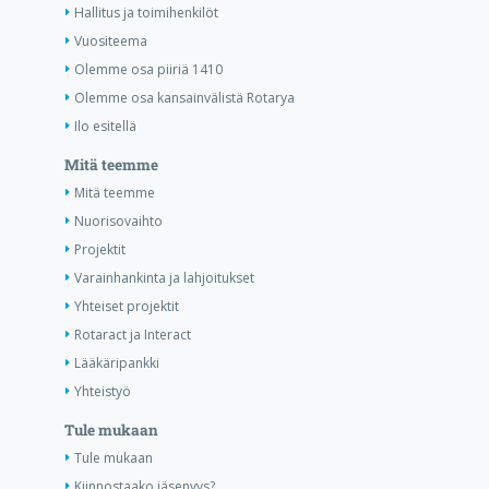
Hallitus ja toimihenkilöt
Vuositeema
Olemme osa piiriä 1410
Olemme osa kansainvälistä Rotarya
Ilo esitellä
Mitä teemme
Mitä teemme
Nuorisovaihto
Projektit
Varainhankinta ja lahjoitukset
Yhteiset projektit
Rotaract ja Interact
Lääkäripankki
Yhteistyö
Tule mukaan
Tule mukaan
Kiinnostaako jäsenyys?