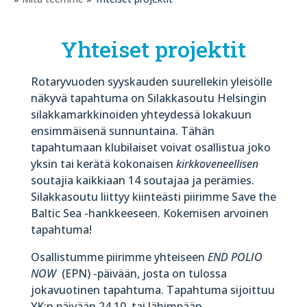
Yhteiset projektit
Rotaryvuoden syyskauden suurellekin yleisölle
näkyvä tapahtuma on Silakkasoutu Helsingin
silakkamarkkinoiden yhteydessä lokakuun
ensimmäisenä sunnuntaina. Tähän
tapahtumaan klubilaiset voivat osallistua joko
yksin tai kerätä kokonaisen
kirkkoveneellisen
soutajia kaikkiaan 14 soutajaa ja perämies.
Silakkasoutu liittyy kiinteästi piirimme Save the
Baltic Sea -hankkeeseen. Kokemisen arvoinen
tapahtuma!
Osallistumme piirimme yhteiseen
END POLIO
NOW
(EPN) -päivään, josta on tulossa
jokavuotinen tapahtuma. Tapahtuma sijoittuu
YK:n päivään 24.10. tai lähimpään