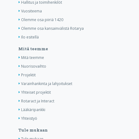
Hallitus ja toimihenkilöt
Vuositeema
Olemme osa piiriä 1420
Olemme osa kansainvälistä Rotarya
Ilo esitellä
Mitä teemme
Mitä teemme
Nuorisovaihto
Projektit
Varainhankinta ja lahjoitukset
Yhteiset projektit
Rotaract ja Interact
Lääkäripankki
Yhteistyö
Tule mukaan
Tule mukaan