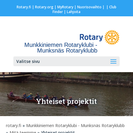
Rotary.fi
|
Rotary.org
|
MyRotary |
Nuorisovaihto
|
| Club
Finder
| Lahjoita
Munkkiniemen Rotaryklubi -
Munksnäs Rotaryklubb
Valitse sivu
Yhteiset projektit
rotary.fi
»
Munkkiniemen Rotaryklubi - Munksnäs Rotaryklubb
»
Mitä teemme
» Yhteiset projektit