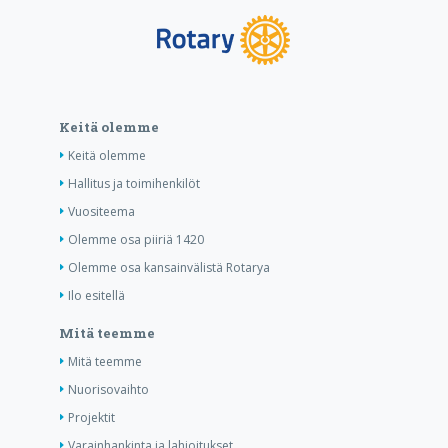
Keitä olemme
Keitä olemme
Hallitus ja toimihenkilöt
Vuositeema
Olemme osa piiriä 1420
Olemme osa kansainvälistä Rotarya
Ilo esitellä
Mitä teemme
Mitä teemme
Nuorisovaihto
Projektit
Varainhankinta ja lahjoitukset