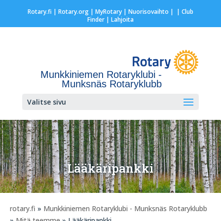
Rotary.fi
|
Rotary.org
|
MyRotary |
Nuorisovaihto
|
| Club
Finder
| Lahjoita
Munkkiniemen Rotaryklubi -
Munksnäs Rotaryklubb
Valitse sivu
Lääkäripankki
rotary.fi
»
Munkkiniemen Rotaryklubi - Munksnäs Rotaryklubb
»
Mitä teemme
» Lääkäripankki