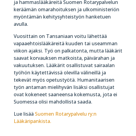
ja hammaslääkäreitä Suomen Rotarypalvelun
keräämän omarahoituksen ja ulkoministeriön
myöntämän kehitysyhteistyön hanketuen
avulla.
Vuosittain on Tansaniaan voitu lähettää
vapaaehtoislääkäreitä kuuden tai useamman
viikon ajaksi. Työ on palkatonta, mutta lääkärit
saavat korvauksen matkoista, päivärahan ja
vakuutuksen. Lääkärit osallistuvat sairaalan
työhön käytettävissä olevilla välineillä ja
tekevät myös opetustyötä. Humanitaarisen
työn antaman mielihyvän lisäksi osallistujat
ovat kokeneet saaneensa kokemusta, jota ei
Suomessa olisi mahdollista saada.
Lue lisää
Suomen Rotarypalvelu ry:n
Lääkäripankista.