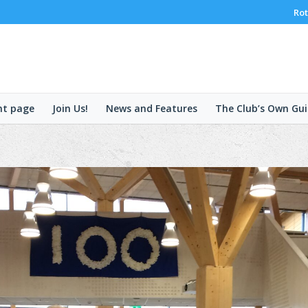
Rot
nt page
Join Us!
News and Features
The Club’s Own Gui