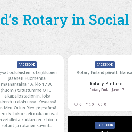
d’s Rotary in Socia
FACEBOOK
FACEBOOK
yvät oululaisten rotaryklubien
Rotary Finland päivitti tilansa
jäsenet! Huomenna
Rotary Finland
maanantaina 1.6. klo 17:30
(huom!) tutustumme OTC-
Rotary Finland
June 17
jalkapallostadioniin, joka
almistuu elokuussa. Kyseessä
0
0
0
n Meri-Oulun Rk:n järjestämä
tercity-kokous eli mukaan ovat
ervetulleita kaikkien eri klubien
rotarit ja rotarien kaverit...
FACEBOOK