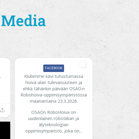
l Media
FACEBOOK
.
Klubimme kävi tutustumassa
hoiva-alan tulevaisuuteen ja
ehkä tähänkin päivään OSAO:n
Robohoiva-oppimisympäristössä
maanantaina 23.3.2026.
OSAOn RoboHoiva on
uudenlainen robotiikan ja
älyteknologian
oppimisympäristö, joka on...