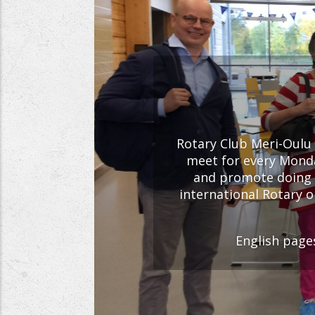
Rotary Club Meri-Oulu 
meet for every Monday
and promote doing 
international Rotary o
English pages