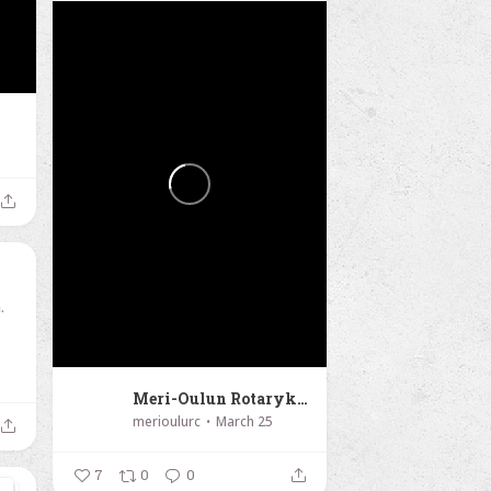
.
Meri-Oulun Rotaryklubi
merioulurc
March 25
7
0
0