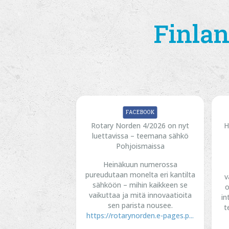
Finlan
FACEBOOK
Rotary Norden 4/2026 on nyt
H
luettavissa – teemana sähkö
Pohjoismaissa
Heinäkuun numerossa
pureudutaan monelta eri kantilta
v
sähköön – mihin kaikkeen se
o
vaikuttaa ja mitä innovaatioita
in
sen parista nousee.
t
https://rotarynorden.e-pages.p...