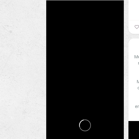
Me
M
e