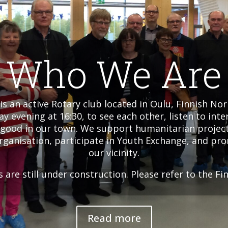
Who We Are
is an active Rotary club located in Oulu, Finnish N
 evening at 16:30, to see each other, listen to int
good in our town. We support humanitarian projects
rganisation, participate in Youth Exchange, and pr
our vicinity.
 are still under construction. Please refer to the Fi
Read more