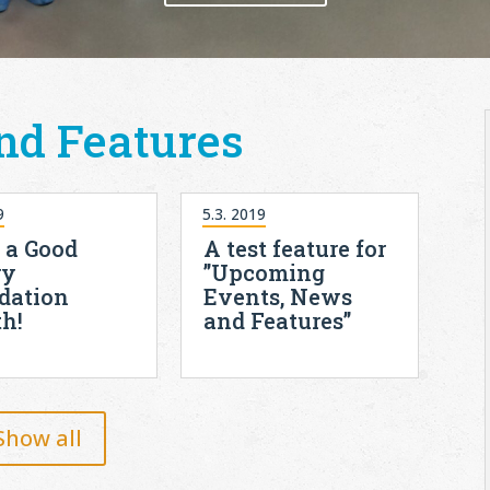
nd Features
9
5.3. 2019
 a Good
A test feature for
ry
”Upcoming
dation
Events, News
h!
and Features”
Show all