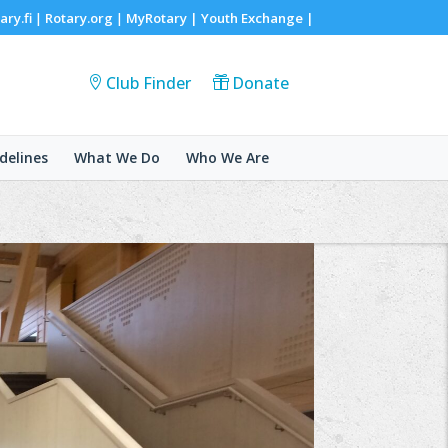
ary.fi
Rotary.org
MyRotary |
Youth Exchange
|
|
|
Club Finder
Donate
delines
What We Do
Who We Are