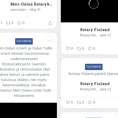
Meri-Oulun Rotaryklubi
merioulurc
May 31
1
0
0
Rotary Finland
Rotary Finland
June 12
FACEBOOK
ri-Oulun rotarit ja Oulun Tullin
0
0
0
rotarit kävivät tutustumassa
uudistuneeseen
Keskustakirjasto Saareen.
FACEBOOK
uokatut ja remontoidut tilat
Rotary Finland päivitti tilansa
olivat hienot ja saimme paitsi
tutustua tiloihin, niin myös
Rotary Finland
lukemisvinkkejä. Vierailua
Rotary Finland
June 12
männöi Meri-Oulun rotari Soile
HIrvasniemi.
0
0
0
...