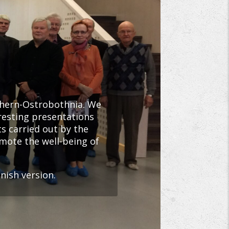
orhern-Ostrobothnia. We
eresting presentations
 carried out by the
omote the well-being of
nnish version.