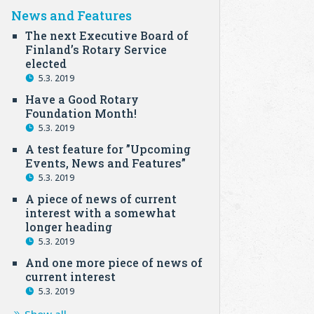
News and Features
The next Executive Board of
Finland’s Rotary Service
elected
5.3. 2019
Have a Good Rotary
Foundation Month!
5.3. 2019
A test feature for ”Upcoming
Events, News and Features”
5.3. 2019
A piece of news of current
interest with a somewhat
longer heading
5.3. 2019
And one more piece of news of
current interest
5.3. 2019