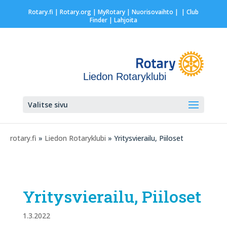
Rotary.fi
|
Rotary.org
|
MyRotary |
Nuorisovaihto
|
| Club
Finder
| Lahjoita
Liedon Rotaryklubi
Valitse sivu
rotary.fi
»
Liedon Rotaryklubi
» Yritysvierailu, Piiloset
Yritysvierailu, Piiloset
1.3.2022