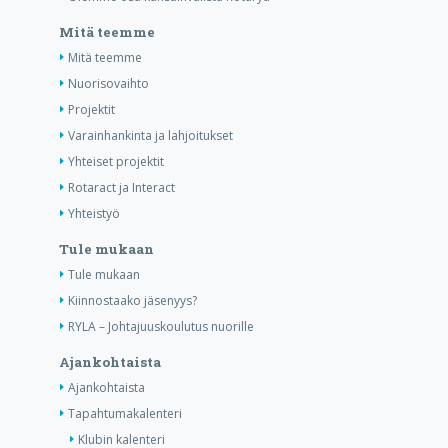
Mitä teemme
Mitä teemme
Nuorisovaihto
Projektit
Varainhankinta ja lahjoitukset
Yhteiset projektit
Rotaract ja Interact
Yhteistyö
Tule mukaan
Tule mukaan
Kiinnostaako jäsenyys?
RYLA – Johtajuuskoulutus nuorille
Ajankohtaista
Ajankohtaista
Tapahtumakalenteri
Klubin kalenteri